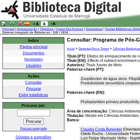
Principal
|
Apresentação
|
Objetivos
|
Instruções Autores
|
Estatísticas
|
Outras Bibliotecas Digit
Sistema Integrado de Bibliotecas - SIB / UEM
Consultar: Programa de Pós-G
Índice
Página principal
Início
>
Dissertações e Teses
>
Ciências Biológica
Documentos
Título [PT]:
Efeitos do enriquecimento de n
Novidades
Título [EN]:
Effects of nutrient enrichment
Autor(es):
Thaís Xavier de Melo
Usuários
Palavras-chave [PT]:
Ações
Zooplâncton de água doce. Fitoplâ
Consultar
Produtividade secundária zooplanc
Procurar
Palavras-chave [EN]:
Exibir estatísticas
Phytoplankton primary productivity
Procurar por:
Área de concentração:
Ciências Ambienta
Titulação:
Mestre em Ciências Ambientais
Banca:
Procura avançada
Claudia Costa Bonecker
[Orientad
Odete Rocha - Universidade Feder
Dúvidas e sugestões
Luiz Felipe Machado Velho - Nupé