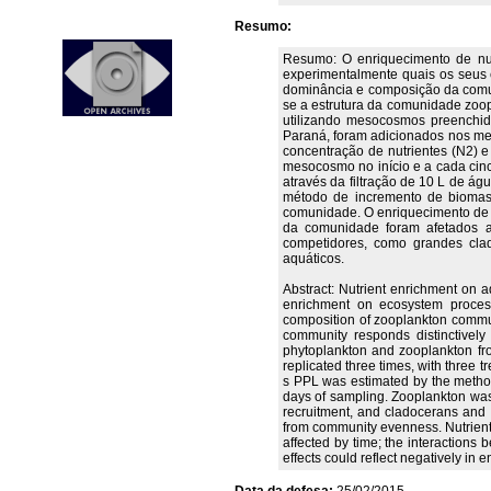
Resumo:
Resumo: O enriquecimento de nut
experimentalmente quais os seus e
dominância e composição da comun
se a estrutura da comunidade zoop
utilizando mesocosmos preenchido
Paraná, foram adicionados nos mes
concentração de nutrientes (N2) e
mesocosmo no início e a cada cinc
através da filtração de 10 L de á
método de incremento de biomass
comunidade. O enriquecimento de n
da comunidade foram afetados a
competidores, como grandes clad
aquáticos.
Abstract: Nutrient enrichment on 
enrichment on ecosystem process
composition of zooplankton commun
community responds distinctively
phytoplankton and zooplankton f
replicated three times, with three 
s PPL was estimated by the method 
days of sampling. Zooplankton was
recruitment, and cladocerans an
from community evenness. Nutrient 
affected by time; the interaction
effects could reflect negatively in