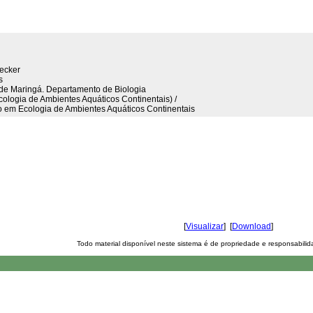
necker
s
l de Maringá. Departamento de Biologia
cologia de Ambientes Aquáticos Continentais) /
em Ecologia de Ambientes Aquáticos Continentais
[
Visualizar
] [
Download
]
Todo material disponível neste sistema é de propriedade e responsabili