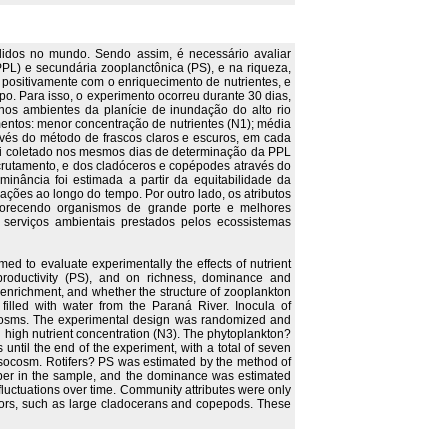
didos no mundo. Sendo assim, é necessário avaliar
PPL) e secundária zooplanctônica (PS), e na riqueza,
positivamente com o enriquecimento de nutrientes, e
o. Para isso, o experimento ocorreu durante 30 dias,
nos ambientes da planície de inundação do alto rio
mentos: menor concentração de nutrientes (N1); média
ravés do método de frascos claros e escuros, em cada
 foi coletado nos mesmos dias de determinação da PPL
ecrutamento, e dos cladóceros e copépodes através do
ância foi estimada a partir da equitabilidade da
ções ao longo do tempo. Por outro lado, os atributos
vorecendo organismos de grande porte e melhores
 serviços ambientais prestados pelos ecossistemas
d to evaluate experimentally the effects of nutrient
roductivity (PS), and on richness, dominance and
enrichment, and whether the structure of zooplankton
illed with water from the Paraná River. Inocula of
cosms. The experimental design was randomized and
nd high nutrient concentration (N3). The phytoplankton?
ntil the end of the experiment, with a total of seven
esocosm. Rotifers? PS was estimated by the method of
er in the sample, and the dominance was estimated
luctuations over time. Community attributes were only
itors, such as large cladocerans and copepods. These