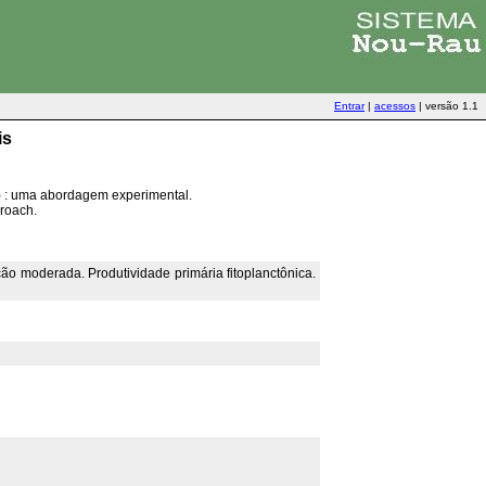
Entrar
|
acessos
|
versão 1.1
is
a) : uma abordagem experimental.
proach.
ão moderada. Produtividade primária fitoplanctônica.