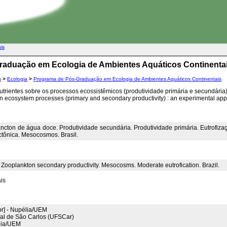
ais
raduação em Ecologia de Ambientes Aquáticos Continenta
s
>
Ecologia
>
Programa de Pós-Graduação em Ecologia de Ambientes Aquáticos Continentais
utrientes sobre os processos ecossistêmicos (produtividade primária e secundári
 on ecosystem processes (primary and secondary productivity) : an experimental ap
ncton de água doce. Produtividade secundária. Produtividade primária. Eutrofizaç
tônica. Mesocosmos. Brasil.
. Zooplankton secondary productivity. Mesocosms. Moderate eutrofication. Brazil.
is
or] - Nupélia/UEM
al de São Carlos (UFSCar)
lia/UEM