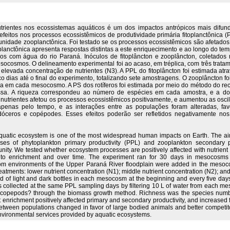
rientes nos ecossistemas aquáticos é um dos impactos antrópicos mais difun
feitos nos processos ecossistêmicos de produtividade primária fitoplanctônica (
idade zooplanctônica. Foi testado se os processos ecossistêmicos são afetados 
lanctônica apresenta respostas distintas a este enriquecimento e ao longo do temp
s com água do rio Paraná. Inóculos de fitoplâncton e zooplâncton, coletados 
ocosmos. O delineamento experimental foi ao acaso, em tréplica, com três trata
 elevada concentração de nutrientes (N3). A PPL do fitoplâncton foi estimada at
o dias até o final do experimento, totalizando sete amostragens. O zooplâncton
gua em cada mesocosmo. A PS dos rotíferos foi estimada por meio do método do r
a. A riqueza correspondeu ao número de espécies em cada amostra, e a domin
utrientes afetou os processos ecossistêmicos positivamente, e aumentou as oscila
penas pelo tempo, e as interações entre as populações foram alteradas, fa
óceros e copépodes. Esses efeitos poderão ser refletidos negativamente nos
aquatic ecosystem is one of the most widespread human impacts on Earth. The aime
es of phytoplankton primary productivity (PPL) and zooplankton secondary p
ity. We tested whether ecosystem processes are positively affected with nutrient 
 to enrichment and over time. The experiment ran for 30 days in mesocosms f
rom environments of the Upper Paraná River floodplain were added in the meso
treatments: lower nutrient concentration (N1); middle nutrient concentration (N2); a
of light and dark bottles in each mesocosm at the beginning and every five days u
 collected at the same PPL sampling days by filtering 10 L of water from each m
d copepods? through the biomass growth method. Richness was the species numb
enrichment positively affected primary and secondary productivity, and increased f
s between populations changed in favor of large bodied animals and better compet
 environmental services provided by aquatic ecosystems.