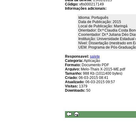
Data da defesa:
25/02/2015
Código:
vtls000217149
Informações adicionais:
Idioma: Português
Data de Publicação: 2015
Local de Publicação: Maringá
Orientador: Dr.ª Claudia Costa Bo
Coorientador: Dr.ª Juliana Déo Dia
Instituição: Universidade Estadua
Nível: Dissertação (mestrado em E
UEM. Programa de Pós-Graduação 
Responsavel:
salete
Categoria:
Aplicação
Formato:
Documento PDF
Arquivo:
Melo-Thais X-2015-ME.pdf
Tamanho:
988 Kb (1011400 bytes)
Criado:
06-03-2015 08:41
Atualizado:
06-03-2015 09:57
Visitas:
1379
Downloads:
50