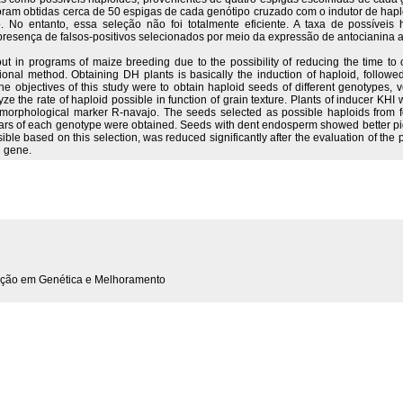
oram obtidas cerca de 50 espigas de cada genótipo cruzado com o indutor de ha
 No entanto, essa seleção não foi totalmente eficiente. A taxa de possíveis 
presença de falsos-positivos selecionados por meio da expressão de antocianina a
ut in programs of maize breeding due to the possibility of reducing the time to
nal method. Obtaining DH plants is basically the induction of haploid, followed
 The objectives of this study were to obtain haploid seeds of different genotypes, ve
the rate of haploid possible in function of grain texture. Plants of inducer KHI 
h morphological marker R-navajo. The seeds selected as possible haploids from
rs of each genotype were obtained. Seeds with dent endosperm showed better pigme
ossible based on this selection, was reduced significantly after the evaluation of the
j gene.
uação em Genética e Melhoramento