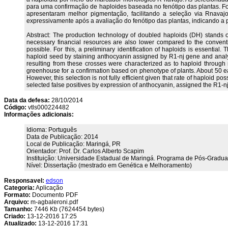
para uma confirmação de haploides baseada no fenótipo das plantas. F
apresentaram melhor pigmentação, facilitando a seleção via Rnavajo.
expressivamente após a avaliação do fenótipo das plantas, indicando a 
Abstract: The production technology of doubled haploids (DH) stands o
necessary financial resources are also lower compared to the conventio
possible. For this, a preliminary identification of haploids is essential.
haploid seed by staining anthocyanin assigned by R1-nj gene and analyze 
resulting from these crosses were characterized as to haploid throug
greenhouse for a confirmation based on phenotype of plants. About 50 ea
However, this selection is not fully efficient given that rate of haploid p
selected false positives by expression of anthocyanin, assigned the R1-n
Data da defesa:
28/10/2014
Código:
vtls000224482
Informações adicionais:
Idioma: Português
Data de Publicação: 2014
Local de Publicação: Maringá, PR
Orientador: Prof. Dr. Carlos Alberto Scapim
Instituição: Universidade Estadual de Maringá. Programa de Pós-Grad
Nível: Dissertação (mestrado em Genética e Melhoramento)
Responsavel:
edson
Categoria:
Aplicação
Formato:
Documento PDF
Arquivo:
m-agbaleroni.pdf
Tamanho:
7446 Kb (7624454 bytes)
Criado:
13-12-2016 17:25
Atualizado:
13-12-2016 17:31