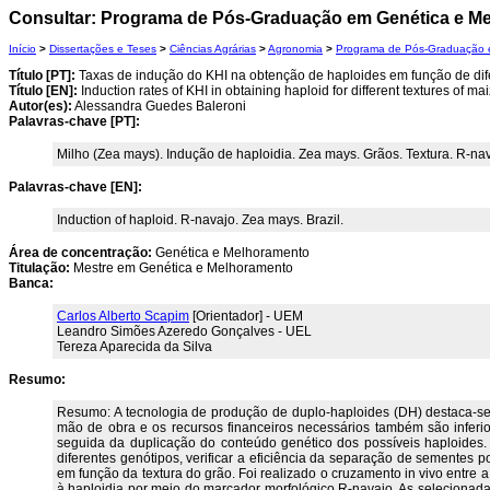
Consultar: Programa de Pós-Graduação em Genética e M
Início
>
Dissertações e Teses
>
Ciências Agrárias
>
Agronomia
>
Programa de Pós-Graduação 
Título [PT]:
Taxas de indução do KHI na obtenção de haploides em função de dife
Título [EN]:
Induction rates of KHI in obtaining haploid for different textures of ma
Autor(es):
Alessandra Guedes Baleroni
Palavras-chave [PT]:
Milho (Zea mays). Indução de haploidia. Zea mays. Grãos. Textura. R-nava
Palavras-chave [EN]:
Induction of haploid. R-navajo. Zea mays. Brazil.
Área de concentração:
Genética e Melhoramento
Titulação:
Mestre em Genética e Melhoramento
Banca:
Carlos Alberto Scapim
[Orientador] - UEM
Leandro Simões Azeredo Gonçalves - UEL
Tereza Aparecida da Silva
Resumo:
Resumo: A tecnologia de produção de duplo-haploides (DH) destaca-se
mão de obra e os recursos financeiros necessários também são infer
seguida da duplicação do conteúdo genético dos possíveis haploides. P
diferentes genótipos, verificar a eficiência da separação de sementes p
em função da textura do grão. Foi realizado o cruzamento in vivo entre 
à haploidia por meio do marcador morfológico R-navajo. As selecionad