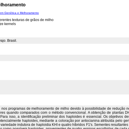
elhoramento
em Genética e Melhoramento
rentes texturas de grãos de milho
ize kernels
jo. Brasil.
 nos programas de melhoramento de milho devido à possibilidade de redução no
iores quando comparados com o método convencional. A obtenção de plantas DH
ara isso, a identificação preliminar dos haploides é essencial. Os objetivos de
otencialmente haploides, mediante a coloração por antocianina atribuída pelo gen
a variedade indutora de haploidia KHI e quatro híbridos F1's. Sementes resultant
as como possíveis haploides, provenientes de quatro espigas escolhidas de cad