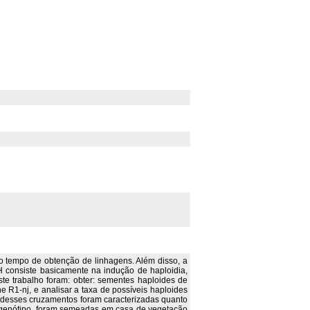
 tempo de obtenção de linhagens. Além disso, a
 consiste basicamente na indução de haploidia,
ste trabalho foram: obter: sementes haploides de
e R1-nj, e analisar a taxa de possíveis haploides
es desses cruzamentos foram caracterizadas quanto
a genótipo, foram semeadas em casa de vegetação