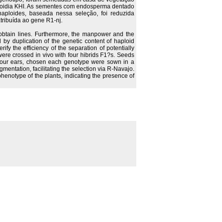
ploidia KHI. As sementes com endosperma dentado
haploides, baseada nessa seleção, foi reduzida
tribuída ao gene R1-nj.
 obtain lines. Furthermore, the manpower and the
 by duplication of the genetic content of haploid
rify the efficiency of the separation of potentially
were crossed in vivo with four hibrids F1?s. Seeds
 four ears, chosen each genotype were sown in a
ntation, facilitating the selection via R-Navajo.
 phenotype of the plants, indicating the presence of