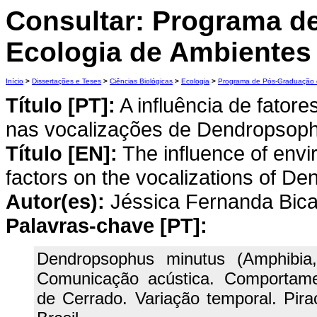
Consultar: Programa d
Ecologia de Ambientes
Início
>
Dissertações e Teses
>
Ciências Biológicas
>
Ecologia
>
Programa de Pós-Graduação e
Título [PT]:
A influência de fatore
nas vocalizações de Dendropsoph
Título [EN]:
The influence of envi
factors on the vocalizations of D
Autor(es):
Jéssica Fernanda Bica
Palavras-chave [PT]:
Dendropsophus minutus (Amphibia,
Comunicação acústica. Comportamen
de Cerrado. Variação temporal. Pira