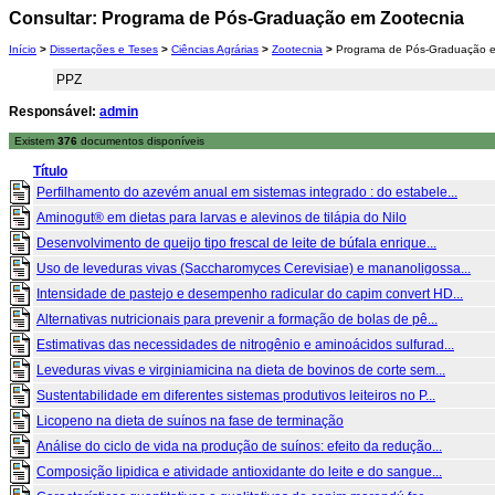
Consultar: Programa de Pós-Graduação em Zootecnia
Início
>
Dissertações e Teses
>
Ciências Agrárias
>
Zootecnia
>
Programa de Pós-Graduação e
PPZ
Responsável:
admin
Existem
376
documentos disponíveis
Título
Perfilhamento do azevém anual em sistemas integrado : do estabele...
Aminogut® em dietas para larvas e alevinos de tilápia do Nilo
Desenvolvimento de queijo tipo frescal de leite de búfala enrique...
Uso de leveduras vivas (Saccharomyces Cerevisiae) e mananoligossa...
Intensidade de pastejo e desempenho radicular do capim convert HD...
Alternativas nutricionais para prevenir a formação de bolas de pê...
Estimativas das necessidades de nitrogênio e aminoácidos sulfurad...
Leveduras vivas e virginiamicina na dieta de bovinos de corte sem...
Sustentabilidade em diferentes sistemas produtivos leiteiros no P...
Licopeno na dieta de suínos na fase de terminação
Análise do ciclo de vida na produção de suínos: efeito da redução...
Composição lipidica e atividade antioxidante do leite e do sangue...