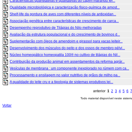
Características quantitativas e qualitativas do capim marandú fer...
Qualidade microbiológica e caracterização físico-química de amost...
Shelf-life da gordura de aves com diferentes níveis de antioxidan...
Associação genética entre características de crescimento de carca...
Desempenho reprodutivo de Tilápias do Nilo melhoradas
Avaliação da estrutura populacional e do crescimento de bovinos d...
Suplementação com óleos de amendoim e girassol para vacas leiteir...
Desenvolvimento dos músculos do peito e dos ossos de membro pélvi...
Núcleo homeopático homeopatila 100® no cultivo de tilápias do Nil...
Contribuição da produção animal em assentamentos da reforma agrár...
Vesículas de membrana : um componente inexplorado no rúmem com ca...
Processamento e ensilagem no valor nutritivo de grãos de milho pa...
A qualidade do leite cru e a tipologia de sistemas produtivos lei...
anterior
1
2
3
4
5
6
Todo material disponível neste siste
Voltar