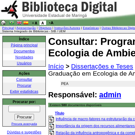
Principal
|
Apresentação
|
Objetivos
|
Instruções Autores
|
Estatísticas
|
Outras Bibliotecas Digit
Sistema Integrado de Bibliotecas - SIB / UEM
Consultar: Progr
Índice
Página principal
Ecologia de Ambie
Documentos
Novidades
Usuários
Início
>
Dissertações e Teses
Graduação em Ecologia de Am
Ações
Consultar
PEA
Procurar
Exibir estatísticas
Responsável:
admin
Procurar por:
Existem
580
documentos disponíveis
Título
Influência de macro-fatores na estruturação da 
Procura avançada
Importância da origem dos recursos alimentares e 
Dúvidas e sugestões
Relação da influência antropogênica e da comple