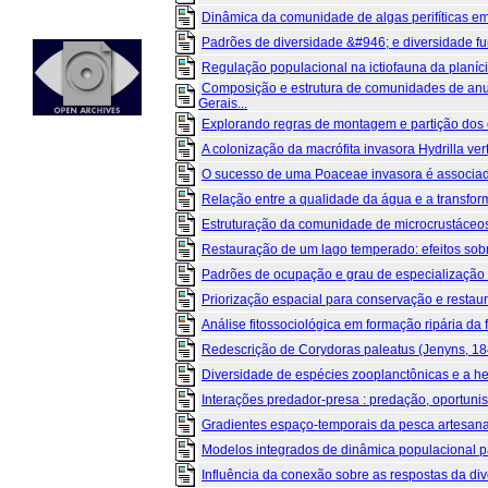
Dinâmica da comunidade de algas perifíticas em 
Padrões de diversidade &#946; e diversidade fun
Regulação populacional na ictiofauna da planíci
Composição e estrutura de comunidades de an
Gerais...
Explorando regras de montagem e partição dos 
A colonização da macrófita invasora Hydrilla vert
O sucesso de uma Poaceae invasora é associado 
Relação entre a qualidade da água e a transform
Estruturação da comunidade de microcrustáceos
Restauração de um lago temperado: efeitos sobre
Padrões de ocupação e grau de especialização da
Priorização espacial para conservação e restaur
Análise fitossociológica em formação ripária da f
Redescrição de Corydoras paleatus (Jenyns, 1842
Diversidade de espécies zooplanctônicas e a he
Interações predador-presa : predação, oportunis
Gradientes espaço-temporais da pesca artesanal 
Modelos integrados de dinâmica populacional pa
Influência da conexão sobre as respostas da dive