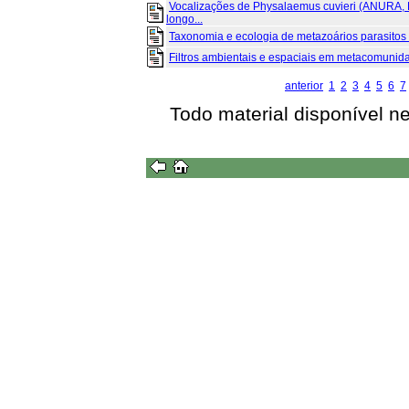
Vocalizações de Physalaemus cuvieri (ANURA
longo...
Taxonomia e ecologia de metazoários parasitos de
Filtros ambientais e espaciais em metacomunidad
anterior
1
2
3
4
5
6
7
Todo material disponível n