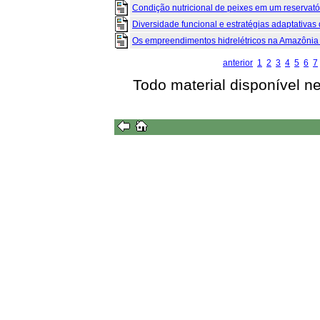
Condição nutricional de peixes em um reservatóri
Diversidade funcional e estratégias adaptativas de
Os empreendimentos hidrelétricos na Amazônia e
anterior
1
2
3
4
5
6
7
Todo material disponível n