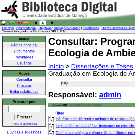
Principal
|
Apresentação
|
Objetivos
|
Instruções Autores
|
Estatísticas
|
Outras Bibliotecas Digit
Sistema Integrado de Bibliotecas - SIB / UEM
Consultar: Progr
Índice
Página principal
Ecologia de Ambie
Documentos
Novidades
Usuários
Início
>
Dissertações e Teses
Graduação em Ecologia de Am
Ações
Consultar
PEA
Procurar
Exibir estatísticas
Responsável:
admin
Procurar por:
Existem
580
documentos disponíveis
Título
Influência de diferentes métodos de restauração 
Procura avançada
Implicações de macrófitas invasoras na planície
Dúvidas e sugestões
Dinâmica ecológica e dispersão de ciliados em 