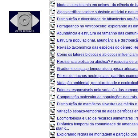
Idade e crescimento em peixes : da ciência de 
Algas perifíticas sobre substrato artificial e natura
Distribuição e diversidade de hifomicetos aquáti
Forrageando no Antropoceno: explorando as dinâ
Abundância e estrutura de tamanho das comunid
Estrutura populacional, abundância e distribuiçã
Revisão taxonômica das espécies do gênero Hemil
Como os fatores bióticos e abióticos influenciam a
Resistência biótica ou abiótica? A resposta de um
Gradientes espaço-temporais da pesca artesanal 
Peixes de riachos neotropicais : padrões ecomor
Variação ambiental, genotoxicidade e ecotoxicolo
Fatores responsáveis pela variação dos compone
Comparação molecular de populações naturais d
Distribuição de mamíferos silvestres de médio e 
Variação espaço-temporal de algas perifíticas em
Ecomorfologia e uso de recursos alimentares : rel
Dinâmica temporal da comunidade de amebas 
planíc...
Explorando regras de montagem e partição dos 