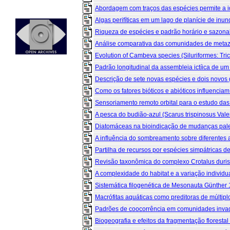
Abordagem com traços das espécies permite a ide
Algas perifíticas em um lago de planície de inun
Riqueza de espécies e padrão horário e sazonal
Análise comparativa das comunidades de metazo
Evolution of Cambeva species (Siluriformes: Tric
Padrão longitudinal da assembleia ictíica de um r
Descrição de sete novas espécies e dois novos 
Como os fatores bióticos e abióticos influenciam a
Sensoriamento remoto orbital para o estudo das 
A pesca do budião-azul (Scarus trispinosus Vale
Diatomáceas na bioindicação de mudanças pale
A influência do sombreamento sobre diferentes a
Partilha de recursos por espécies simpátricas de 
Revisão taxonômica do complexo Crotalus duriss
A complexidade do habitat e a variação individua
Sistemática filogenética de Mesonauta Günther 1
Macrófitas aquáticas como preditoras de múltipl
Padrões de coocorrência em comunidades invadi
Biogeografia e efeitos da fragmentação florestal 