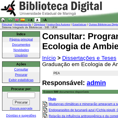
Principal
|
Apresentação
|
Objetivos
|
Instruções Autores
|
Estatísticas
|
Outras Bibliotecas Digit
Sistema Integrado de Bibliotecas - SIB / UEM
Consultar: Progr
Índice
Página principal
Ecologia de Ambie
Documentos
Novidades
Usuários
Início
>
Dissertações e Teses
Graduação em Ecologia de Am
Ações
Consultar
PEA
Procurar
Exibir estatísticas
Responsável:
admin
Procurar por:
Existem
580
documentos disponíveis
Título
Mudanças climáticas e mineração ameaçam a seg
Procura avançada
Endoparasitos de tucunaré-azul (Cichla piquiti, C
Dúvidas e sugestões
Relação da influência antropogênica e da comple