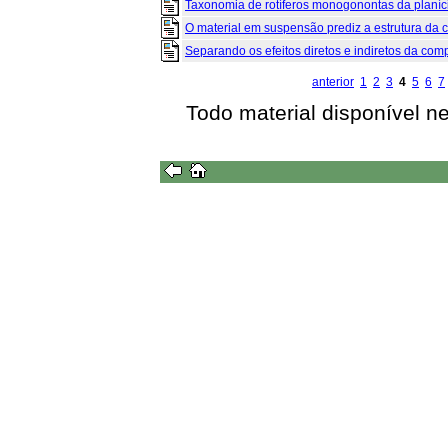
Taxonomia de rotíferos monogonontas da planíci
O material em suspensão prediz a estrutura da
Separando os efeitos diretos e indiretos da comp
anterior
1
2
3
4
5
6
7
Todo material disponível n