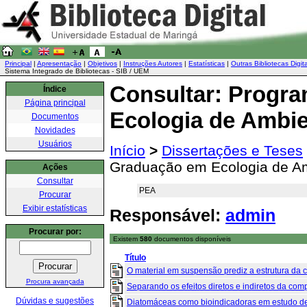
Principal
|
Apresentação
|
Objetivos
|
Instruções Autores
|
Estatísticas
|
Outras Bibliotecas Digit
Sistema Integrado de Bibliotecas - SIB / UEM
Consultar: Progr
Índice
Página principal
Ecologia de Ambie
Documentos
Novidades
Usuários
Início
>
Dissertações e Teses
Graduação em Ecologia de Am
Ações
Consultar
PEA
Procurar
Exibir estatísticas
Responsável:
admin
Procurar por:
Existem
580
documentos disponíveis
Título
O material em suspensão prediz a estrutura da
Procura avançada
Separando os efeitos diretos e indiretos da comp
Dúvidas e sugestões
Diatomáceas como bioindicadoras em estudo de 