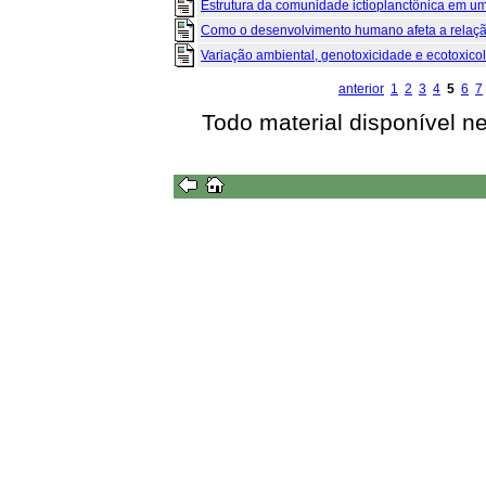
Estrutura da comunidade ictioplanctônica em um r
Como o desenvolvimento humano afeta a relação 
Variação ambiental, genotoxicidade e ecotoxicolo
anterior
1
2
3
4
5
6
7
Todo material disponível n