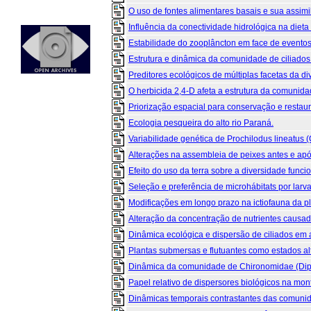
O uso de fontes alimentares basais e sua assimil
Influência da conectividade hidrológica na dieta
Estabilidade do zooplâncton em face de eventos 
Estrutura e dinâmica da comunidade de ciliados (
Preditores ecológicos de múltiplas facetas da di
O herbicida 2,4-D afeta a estrutura da comunida
Priorização espacial para conservação e restaur
Ecologia pesqueira do alto rio Paraná.
Variabilidade genética de Prochilodus lineatus (
Alterações na assembleia de peixes antes e após
Efeito do uso da terra sobre a diversidade funci
Seleção e preferência de microhábitats por larva
Modificações em longo prazo na ictiofauna da pl
Alteração da concentração de nutrientes causada 
Dinâmica ecológica e dispersão de ciliados em 
Plantas submersas e flutuantes como estados alt
Dinâmica da comunidade de Chironomidae (Dipte
Papel relativo de dispersores biológicos na mo
Dinâmicas temporais contrastantes das comunida