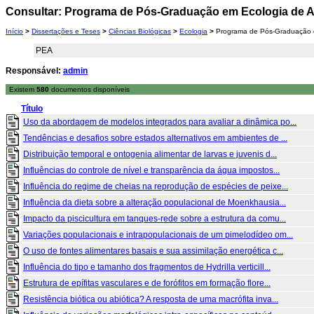
Consultar: Programa de Pós-Graduação em Ecologia de A
Início
>
Dissertações e Teses
>
Ciências Biológicas
>
Ecologia
>
Programa de Pós-Graduação e
PEA
Responsável:
admin
Existem
580
documentos disponíveis
Título
Uso da abordagem de modelos integrados para avaliar a dinâmica po...
Tendências e desafios sobre estados alternativos em ambientes de ...
Distribuição temporal e ontogenia alimentar de larvas e juvenis d...
Influências do controle de nível e transparência da água impostos...
Influência do regime de cheias na reprodução de espécies de peixe...
Influência da dieta sobre a alteração populacional de Moenkhausia...
Impacto da piscicultura em tanques-rede sobre a estrutura da comu...
Variações populacionais e intrapopulacionais de um pimelodídeo om...
O uso de fontes alimentares basais e sua assimilação energética c...
Influência do tipo e tamanho dos fragmentos de Hydrilla verticill...
Estrutura de epífitas vasculares e de forófitos em formação flore...
Resistência biótica ou abiótica? A resposta de uma macrófita inva...