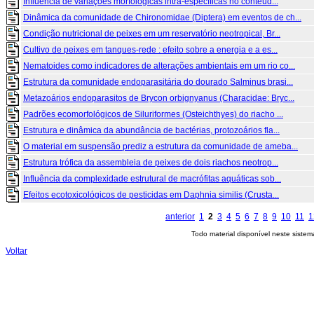
Influência de variações morfológicas intra-específicas no conteúd...
Dinâmica da comunidade de Chironomidae (Diptera) em eventos de ch...
Condição nutricional de peixes em um reservatório neotropical, Br...
Cultivo de peixes em tanques-rede : efeito sobre a energia e a es...
Nematoides como indicadores de alterações ambientais em um rio co...
Estrutura da comunidade endoparasitária do dourado Salminus brasi...
Metazoários endoparasitos de Brycon orbignyanus (Characidae: Bryc...
Padrões ecomorfológicos de Siluriformes (Osteichthyes) do riacho ...
Estrutura e dinâmica da abundância de bactérias, protozoários fla...
O material em suspensão prediz a estrutura da comunidade de ameba...
Estrutura trófica da assembleia de peixes de dois riachos neotrop...
Influência da complexidade estrutural de macrófitas aquáticas sob...
Efeitos ecotoxicológicos de pesticidas em Daphnia similis (Crusta...
anterior
1
2
3
4
5
6
7
8
9
10
11
1
Todo material disponível neste siste
Voltar