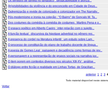
Os sentidos de família no fantástico : destacabilidade e aforiza...
(In)visibilidades da violência e do preconceito em Cidade de Deus...
Outremização e revide de colonizado e colonizador em The Narrativ...
Pós-modernismo e ironia na coleção : "O Bairro" de Gonçalo M. Ta...
Dos costumes da comédia à comédia de costumes : Martins Pena e o...
O espaço poético em Alberto Caeiro : inter-relação com o sujeito...
A função textual : discursiva da hipotaxe adverbial no gênero res...
A presença do cordel na literatura infantil : um estudo sobre Lam...
O processo de constituição do plano de trabalho docente de língua...
A poesia de Gomes Leal : paisagem e decadência como formas de rev...
A personagem e a representação de grupos sociais na narrativa juv...
O item porem em contextos diversos nos séculos XIII-XV : análise...
O diálogo entre ficção e realidade em Linhas Tortas, de Gracilian...
anterior
1
2
3
Todo material disponível neste siste
Voltar