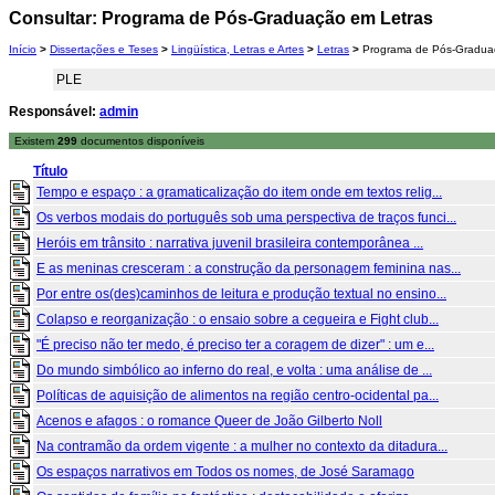
Consultar: Programa de Pós-Graduação em Letras
Início
>
Dissertações e Teses
>
Lingüística, Letras e Artes
>
Letras
>
Programa de Pós-Gradua
PLE
Responsável:
admin
Existem
299
documentos disponíveis
Título
Tempo e espaço : a gramaticalização do item onde em textos relig...
Os verbos modais do português sob uma perspectiva de traços funci...
Heróis em trânsito : narrativa juvenil brasileira contemporânea ...
E as meninas cresceram : a construção da personagem feminina nas...
Por entre os(des)caminhos de leitura e produção textual no ensino...
Colapso e reorganização : o ensaio sobre a cegueira e Fight club...
"É preciso não ter medo, é preciso ter a coragem de dizer" : um e...
Do mundo simbólico ao inferno do real, e volta : uma análise de ...
Políticas de aquisição de alimentos na região centro-ocidental pa...
Acenos e afagos : o romance Queer de João Gilberto Noll
Na contramão da ordem vigente : a mulher no contexto da ditadura...
Os espaços narrativos em Todos os nomes, de José Saramago