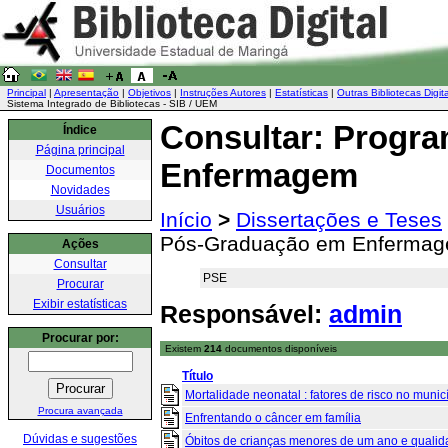
Principal
|
Apresentação
|
Objetivos
|
Instruções Autores
|
Estatísticas
|
Outras Bibliotecas Digit
Sistema Integrado de Bibliotecas - SIB / UEM
Consultar: Progr
Índice
Página principal
Enfermagem
Documentos
Novidades
Usuários
Início
>
Dissertações e Teses
Pós-Graduação em Enferma
Ações
Consultar
PSE
Procurar
Exibir estatísticas
Responsável:
admin
Procurar por:
Existem
214
documentos disponíveis
Título
Mortalidade neonatal : fatores de risco no municí
Procura avançada
Enfrentando o câncer em família
Dúvidas e sugestões
Óbitos de crianças menores de um ano e qualida