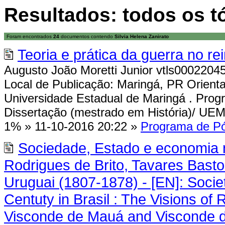
Resultados: todos os t
Foram encontrados
24
documentos contendo
Silvia Helena Zanirato
Teoria e prática da guerra no r
Augusto João Moretti Junior vtls0002204
Local de Publicação: Maringá, PR Orientad
Universidade Estadual de Maringá . Prog
Dissertação (mestrado em História)/ UEM: 
1%
»
11-10-2016 20:22
»
Programa de Pó
Sociedade, Estado e economia no
Rodrigues de Brito, Tavares Bast
Uruguai (1807-1878) - [EN]: Socie
Centuty in Brasil : The Visions of
Visconde de Mauá and Visconde d