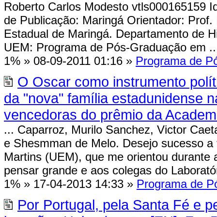
Roberto Carlos Modesto vtls000165159 Id
de Publicação: Maringá Orientador: Prof. 
Estadual de Maringá. Departamento de His
UEM: Programa de Pós-Graduação em ..
1%
»
08-09-2011 01:16
»
Programa de Pó
O Oscar como instrumento polít
da "nova" família estadunidense 
vencedoras do prêmio da Academ
... Caparroz, Murilo Sanchez, Victor Cae
e Shesmman de Melo. Desejo sucesso a 
Martins (UEM), que me orientou durante a 
pensar grande e aos colegas do Laboratóri
1%
»
17-04-2013 14:33
»
Programa de Pó
Por Portugal, pela Santa Fé e p