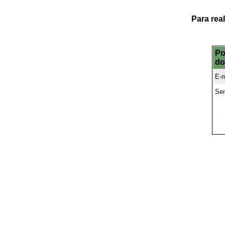
Para rea
Po
do
E-m
Se