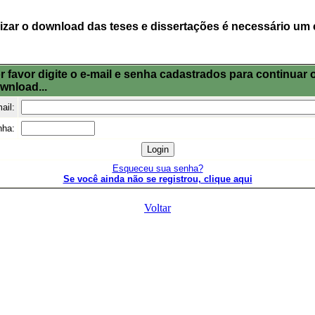
lizar o download das teses e dissertações é necessário um 
r favor digite o e-mail e senha cadastrados para continuar 
wnload...
ail:
nha:
Esqueceu sua senha?
Se você ainda não se registrou, clique aqui
Voltar