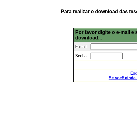
Para realizar o download das tes
Por favor digite o e-mail 
download...
E-mail:
Senha:
Esq
Se você ainda 