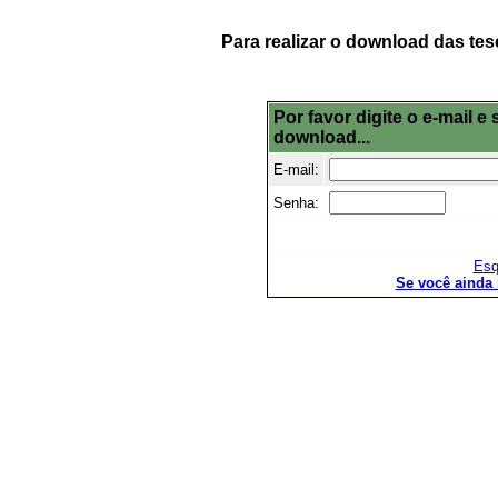
Para realizar o download das tes
Por favor digite o e-mail 
download...
E-mail:
Senha:
Esq
Se você ainda 