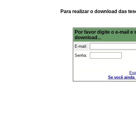
Para realizar o download das tes
Por favor digite o e-mail 
download...
E-mail:
Senha:
Esq
Se você ainda 