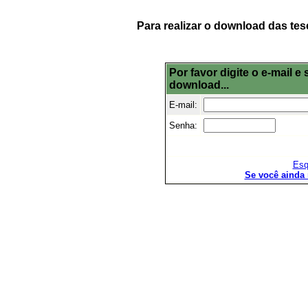
Para realizar o download das tes
Por favor digite o e-mail 
download...
E-mail:
Senha:
Esq
Se você ainda 