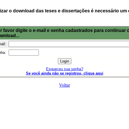
lizar o download das teses e dissertações é necessário um 
r favor digite o e-mail e senha cadastrados para continuar 
wnload...
ail:
nha:
Esqueceu sua senha?
Se você ainda não se registrou, clique aqui
Voltar