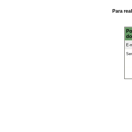
Para rea
Po
do
E-m
Se