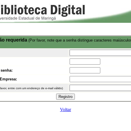
ão requerida
(Por favor, note que a senha distingue caracteres maiúsculo
 senha:
o/Empresa:
favor, entre com um endereço de e-mail válido)
Voltar