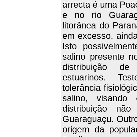
arrecta é uma Poac
e no rio Guarag
litorânea do Para
em excesso, ainda
Isto possivelmen
salino presente no
distribuição d
estuarinos. Tes
tolerância fisiológ
salino, visando
distribuição nã
Guaraguaçu. Outro 
origem da popula