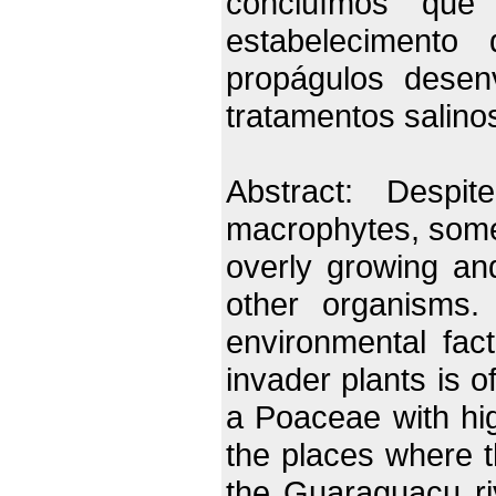
concluímos que
estabelecimento
propágulos desen
tratamentos salino
Abstract: Despi
macrophytes, some
overly growing an
other organisms.
environmental fact
invader plants is o
a Poaceae with hig
the places where t
the Guaraguaçu riv