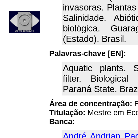
invasoras. Plantas
Salinidade. Abiót
biológica. Guar
(Estado). Brasil.
Palavras-chave [EN]:
Aquatic plants. Sa
filter. Biologica
Paraná State. Brazi
Área de concentração:
E
Titulação:
Mestre em Eco
Banca:
André Andrian Pad