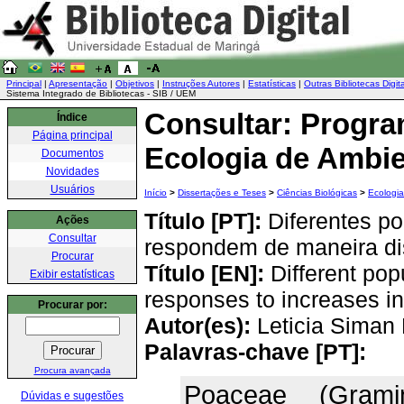
Principal
|
Apresentação
|
Objetivos
|
Instruções Autores
|
Estatísticas
|
Outras Bibliotecas Digit
Sistema Integrado de Bibliotecas - SIB / UEM
Consultar: Progr
Índice
Página principal
Ecologia de Ambie
Documentos
Novidades
Usuários
Início
>
Dissertações e Teses
>
Ciências Biológicas
>
Ecologia
Título [PT]:
Diferentes p
Ações
Consultar
respondem de maneira dis
Procurar
Título [EN]:
Different pop
Exibir estatísticas
responses to increases in 
Procurar por:
Autor(es):
Leticia Siman
Palavras-chave [PT]:
Procura avançada
Poaceae (Gramin
Dúvidas e sugestões