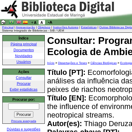
Principal
|
Apresentação
|
Objetivos
|
Instruções Autores
|
Estatísticas
|
Outras Bibliotecas Digit
Sistema Integrado de Bibliotecas - SIB / UEM
Consultar: Progr
Índice
Página principal
Ecologia de Ambie
Documentos
Novidades
Usuários
Início
>
Dissertações e Teses
>
Ciências Biológicas
>
Ecologia
Título [PT]:
Ecomorfologia
Ações
Consultar
análises da influência d
Procurar
peixes de riachos neotrop
Exibir estatísticas
Título [EN]:
Ecomorphology
Procurar por:
the influence of environm
neotropical streams.
Procura avançada
Autor(es):
Thiago Deruza
Dúvidas e sugestões