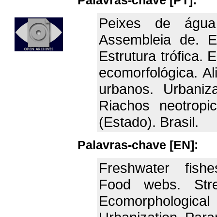
Palavras-chave [PT]:
Peixes de água
Assembleia de. Ec
Estrutura trófica. 
ecomorfológica. A
urbanos. Urbaniz
Riachos neotropic
(Estado). Brasil.
Palavras-chave [EN]:
Freshwater fish
Food webs. Stre
Ecomorphologic