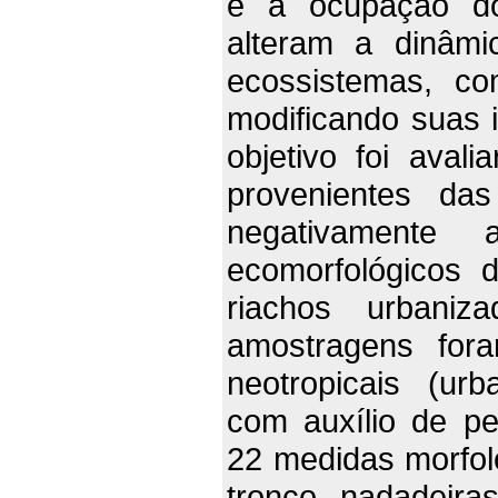
e a ocupação do
alteram a dinâmi
ecossistemas, co
modificando suas i
objetivo foi aval
provenientes da
negativamente 
ecomorfológicos 
riachos urbaniz
amostragens for
neotropicais (ur
com auxílio de pe
22 medidas morfoló
tronco, nadadeira