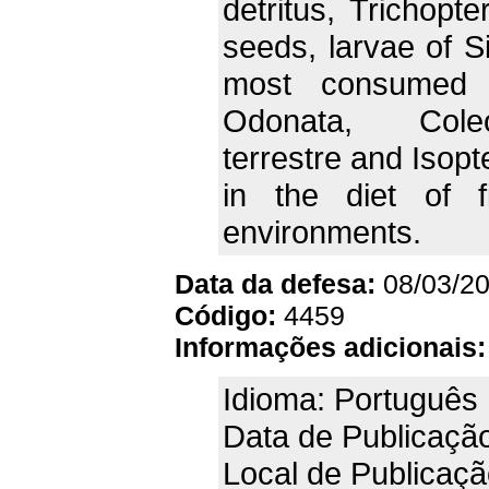
detritus, Trichopte
seeds, larvae of S
most consumed i
Odonata, Coleop
terrestre and Isopt
in the diet of f
environments.
Data da defesa:
08/03/2
Código:
4459
Informações adicionais:
Idioma: Português
Data de Publicaçã
Local de Publicaçã