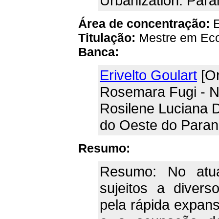
Urbanization. Paran
Área de concentração:
E
Titulação:
Mestre em Eco
Banca:
Erivelto Goulart
[Or
Rosemara Fugi - 
Rosilene Luciana D
do Oeste do Paran
Resumo:
Resumo: No atua
sujeitos a divers
pela rápida expan