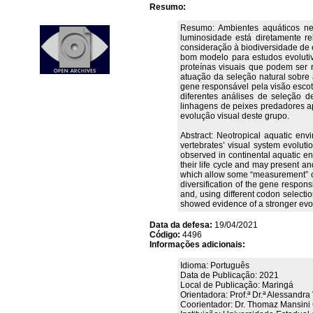
Resumo:
Resumo: Ambientes aquáticos neo
luminosidade está diretamente re
consideração à biodiversidade de 
bom modelo para estudos evolutiv
proteínas visuais que podem ser 
atuação da seleção natural sobre a
gene responsável pela visão escot
diferentes análises de seleção d
linhagens de peixes predadores a
evolução visual deste grupo.
Abstract: Neotropical aquatic env
vertebrates’ visual system evoluti
observed in continental aquatic en
their life cycle and may present a
which allow some “measurement” of n
diversification of the gene respons
and, using different codon selectio
showed evidence of a stronger evolu
Data da defesa:
19/04/2021
Código:
4496
Informações adicionais:
Idioma: Português
Data de Publicação: 2021
Local de Publicação: Maringá
Orientadora: Prof.ª Dr.ª Alessandra 
Coorientador: Dr. Thomaz Mansini 