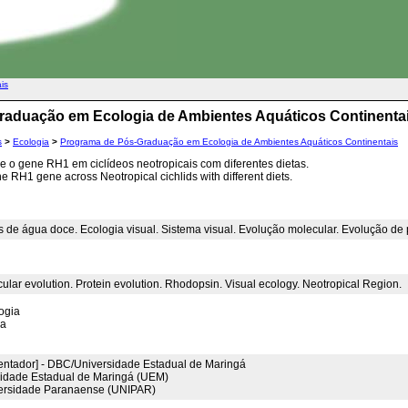
ais
raduação em Ecologia de Ambientes Aquáticos Continenta
s
>
Ecologia
>
Programa de Pós-Graduação em Ecologia de Ambientes Aquáticos Continentais
e o gene RH1 em ciclídeos neotropicais com diferentes dietas.
he RH1 gene across Neotropical cichlids with different diets.
es de água doce. Ecologia visual. Sistema visual. Evolução molecular. Evolução de 
cular evolution. Protein evolution. Rhodopsin. Visual ecology. Neotropical Region.
ogia
ia
entador] - DBC/Universidade Estadual de Maringá
sidade Estadual de Maringá (UEM)
ersidade Paranaense (UNIPAR)