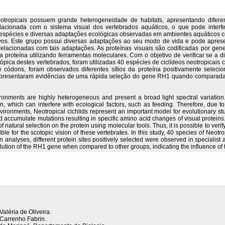
tropicais possuem grande heterogeneidade de habitats, apresentando difere
lacionada com o sistema visual dos vertebrados aquáticos, o que pode interf
espécies e diversas adaptações ecológicas observadas em ambientes aquáticos co
os. Este grupo possui diversas adaptações ao seu modo de vida e pode aprese
relacionadas com tais adaptações. As proteínas visuais são codificadas por gen
 proteína utilizando ferramentas moleculares. Com o objetivo de verificar se a die
ópica destes vertebrados, foram utilizadas 40 espécies de ciclídeos neotropicais 
e códons, foram observados diferentes sítios da proteína positivamente seleci
presentaram evidências de uma rápida seleção do gene RH1 quando comparadas a
ironments are highly heterogeneous and present a broad light spectral variation.
on, which can interfere with ecological factors, such as feeding. Therefore, due t
vironments, Neotropical cichlids represent an important model for evolutionary s
nd accumulate mutations resulting in specific amino acid changes of visual protein
atural selection on the protein using molecular tools. Thus, it is possible to verify
ible for the scotopic vision of these vertebrates. In this study, 40 species of Neotr
n analyses, different protein sites positively selected were observed in specialist
tion of the RH1 gene when compared to other groups, indicating the influence of th
Valéria de Oliveira.
Carrenho Fabrin.