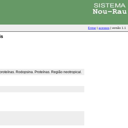
Entrar
|
acessos
|
versão 1.1
is
proteínas. Rodopsina. Proteínas. Região neotropical.