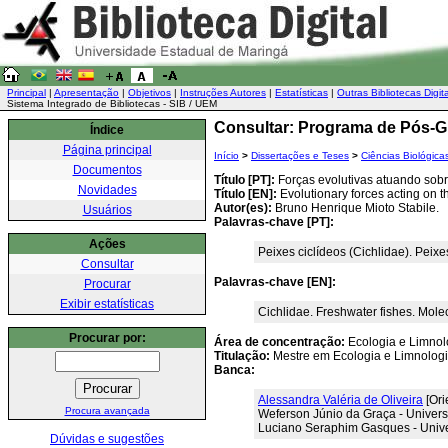
Principal
|
Apresentação
|
Objetivos
|
Instruções Autores
|
Estatísticas
|
Outras Bibliotecas Digit
Sistema Integrado de Bibliotecas - SIB / UEM
Consultar: Programa de Pós-G
Índice
Página principal
Início
>
Dissertações e Teses
>
Ciências Biológica
Documentos
Título [PT]:
Forças evolutivas atuando sobr
Novidades
Título [EN]:
Evolutionary forces acting on t
Autor(es):
Bruno Henrique Mioto Stabile.
Usuários
Palavras-chave [PT]:
Ações
Peixes ciclídeos (Cichlidae). Peix
Consultar
Palavras-chave [EN]:
Procurar
Exibir estatísticas
Cichlidae. Freshwater fishes. Mole
Procurar por:
Área de concentração:
Ecologia e Limnol
Titulação:
Mestre em Ecologia e Limnolog
Banca:
Alessandra Valéria de Oliveira
[Ori
Procura avançada
Weferson Júnio da Graça - Univer
Luciano Seraphim Gasques - Univ
Dúvidas e sugestões