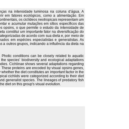
nças na intensidade luminosa na coluna d’água. A
erir em fatores ecológicos, como a alimentação. Em
ntinentais, os ciclídeos neotropicais representam um
ntar e acumular mutações em sítios específicos das
es opsins, o que permite o estudo da intensidade de
ta constitui um importante fator na diversificação do
categorizadas de acordo com sua dieta e, por meio de
onados em espécies especialistas e generalistas. As
 outros grupos, indicando a influência da dieta na
 Photic conditions can be closely related to aquatic
o the species’ biodiversity and ecological adaptations
tudies. Cichlinae shows several adaptations regarding
s. These proteins are encoded by visual opsins genes,
 whether the diet constitutes an important factor in the
opical cichlids were categorized according to their diet
 and generalist species. The lineages of predatory fish
e diet on this group's visual evolution.