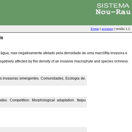
Entrar
|
acessos
|
versão 1.1
is
d’água, mas negativamente afetado pela densidade de uma macrófita invasora e
egatively affected by the density of an invasive macrophyte and species richness.
cas invasoras emergentes. Comunidades, Ecologia de.
ndex. Competition. Morphological adaptation. Itaipu