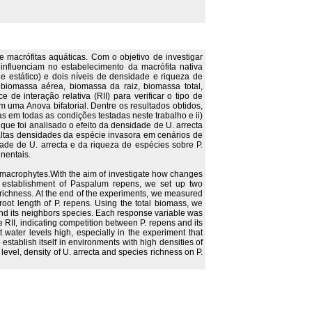
 macrófitas aquáticas. Com o objetivo de investigar
nfluenciam no estabelecimento da macrófita nativa
 estático) e dois níveis de densidade e riqueza de
, biomassa aérea, biomassa da raiz, biomassa total,
de interação relativa (RII) para verificar o tipo de
m uma Anova bifatorial. Dentre os resultados obtidos,
 em todas as condições testadas neste trabalho e ii)
que foi analisado o efeito da densidade de U. arrecta
altas densidades da espécie invasora em cenários de
ade de U. arrecta e da riqueza de espécies sobre P.
nentais.
 macrophytes.With the aim of investigate how changes
he establishment of Paspalum repens, we set up two
 richness. At the end of the experiments, we measured
root length of P. repens. Using the total biomass, we
s and its neighbors species. Each response variable was
 RII, indicating competition between P. repens and its
t water levels high, especially in the experiment that
 establish itself in environments with high densities of
 level, density of U. arrecta and species richness on P.