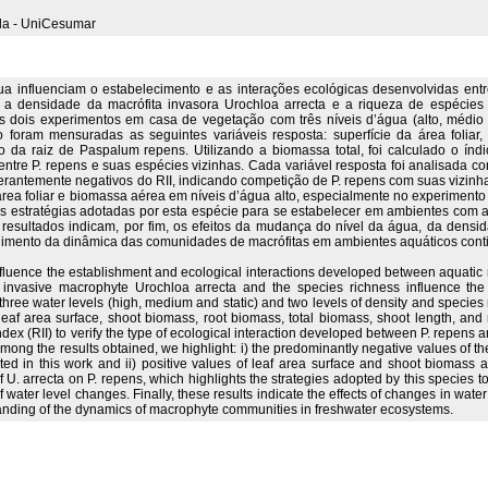
la - UniCesumar
 influenciam o estabelecimento e as interações ecológicas desenvolvidas entre
a densidade da macrófita invasora Urochloa arrecta e a riqueza de espécies i
dois experimentos em casa de vegetação com três níveis d’água (alto, médio e
o foram mensuradas as seguintes variáveis resposta: superfície da área foliar
a raiz de Paspalum repens. Utilizando a biomassa total, foi calculado o índice 
ntre P. repens e suas espécies vizinhas. Cada variável resposta foi analisada co
erantemente negativos do RII, indicando competição de P. repens com suas vizinhas
 área foliar e biomassa aérea em níveis d’água alto, especialmente no experimento 
as estratégias adotadas por esta espécie para se estabelecer em ambientes com 
resultados indicam, por fim, os efeitos da mudança do nível da água, da densid
dimento da dinâmica das comunidades de macrófitas em ambientes aquáticos conti
influence the establishment and ecological interactions developed between aquatic
he invasive macrophyte Urochloa arrecta and the species richness influence t
hree water levels (high, medium and static) and two levels of density and species
leaf area surface, shoot biomass, root biomass, total biomass, shoot length, and 
 index (RII) to verify the type of ecological interaction developed between P. repen
ng the results obtained, we highlight: i) the predominantly negative values of the
sted in this work and ii) positive values of leaf area surface and shoot biomass a
f U. arrecta on P. repens, which highlights the strategies adopted by this species to
 water level changes. Finally, these results indicate the effects of changes in water
tanding of the dynamics of macrophyte communities in freshwater ecosystems.