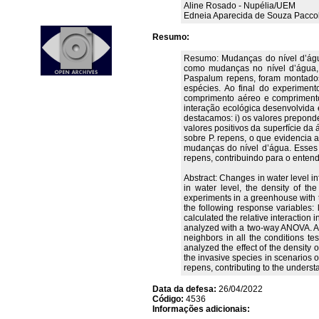
Aline Rosado - Nupélia/UEM
Edneia Aparecida de Souza Pacco
Resumo:
Resumo: Mudanças do nível d’água
como mudanças no nível d’água, 
Paspalum repens, foram montados 
espécies. Ao final do experiment
comprimento aéreo e comprimento d
interação ecológica desenvolvida e
destacamos: i) os valores prepond
valores positivos da superfície da
sobre P. repens, o que evidencia 
mudanças do nível d’água. Esses 
repens, contribuindo para o enten
Abstract: Changes in water level 
in water level, the density of t
experiments in a greenhouse with t
the following response variables: 
calculated the relative interaction
analyzed with a two-way ANOVA. Amo
neighbors in all the conditions te
analyzed the effect of the density o
the invasive species in scenarios of
repens, contributing to the unders
Data da defesa:
26/04/2022
Código:
4536
Informações adicionais: