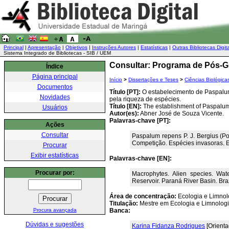
Principal
|
Apresentação
|
Objetivos
|
Instruções Autores
|
Estatísticas
|
Outras Bibliotecas Digit
Sistema Integrado de Bibliotecas - SIB / UEM
Consultar: Programa de Pós-G
Índice
Página principal
Início
>
Dissertações e Teses
>
Ciências Biológica
Documentos
Título [PT]:
O estabelecimento de Paspalum 
Novidades
pela riqueza de espécies.
Título [EN]:
The establishment of Paspalum r
Usuários
Autor(es):
Abner José de Souza Vicente.
Palavras-chave [PT]:
Ações
Consultar
Paspalum repens P. J. Bergius (P
Competição. Espécies invasoras. Es
Procurar
Exibir estatísticas
Palavras-chave [EN]:
Procurar por:
Macrophytes. Alien species. Wate
Reservoir. Paraná River Basin. Braz
Área de concentração:
Ecologia e Limnol
Titulação:
Mestre em Ecologia e Limnolog
Procura avançada
Banca:
Dúvidas e sugestões
Karina Fidanza Rodrigues
[Orienta