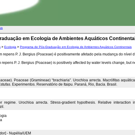
ais
raduação em Ecologia de Ambientes Aquáticos Continenta
s
>
Ecologia
>
Programa de Pós-Graduação em Ecologia de Ambientes Aquáticos Continentais
repens P. J. Bergius (Poaceae) é positivamente afetado pela mudança do nível 
epens P. J. Bergius (Poaceae) is positively affected by water levels change, but n
oaceae). Poaceae (Gramineae) “brachiaria”. Urochloa arrecta. Macrófitas aquáti
tufas. Experimentos. Reservatório de Itaipu. Paraná, Rio, Bacia. Brasil.
r regime. Urochloa arrecta. Stress-gradient hypothesis. Relative interaction i
il.
ogia
ia
dor] - Nupélia/UEM