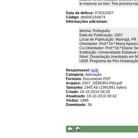
to improve on him. This process ha
Data da defesa:
07/03/2007
Código:
vtls000164874
Informações adicionais:
Idioma: Português
Data de Publicação: 2007
Local de Publicação: Maringá, PR
Orientador: Prof.ª Dr.ª Maria Apar
Co-Orientador: Prof.ª Dr.ª Eliane
Instituição: Universidade Estadual
Nível: Dissertação (mestrado em M
UEM: Programa de Pós-Graduação 
Responsavel:
beth
Categoria:
Aplicação
Formato:
Documento PDF
Arquivo:
2007_DÉBORA PIAI.pdf
Tamanho:
1945 Kb (1991891 bytes)
Criado:
18-10-2010 08:28
Atualizado:
18-10-2010 08:42
Visitas:
1886
Downloads:
36