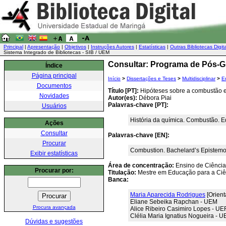
Principal
|
Apresentação
|
Objetivos
|
Instruções Autores
|
Estatísticas
|
Outras Bibliotecas Digit
Sistema Integrado de Bibliotecas - SIB / UEM
Consultar: Programa de Pós-G
Índice
Página principal
Início
>
Dissertações e Teses
>
Multidisciplinar
>
E
Documentos
Título [PT]:
Hipóteses sobre a combustão e
Novidades
Autor(es):
Débora Piai
Palavras-chave [PT]:
Usuários
História da química. Combustão. E
Ações
Consultar
Palavras-chave [EN]:
Procurar
Combustion. Bachelard’s Epistemolo
Exibir estatísticas
Área de concentração:
Ensino de Ciência
Procurar por:
Titulação:
Mestre em Educação para a Ciê
Banca:
Maria Aparecida Rodrigues
[Orient
Eliane Sebeika Rapchan - UEM
Procura avançada
Alice Ribeiro Casimiro Lopes - UE
Clélia Maria Ignatius Nogueira - 
Dúvidas e sugestões