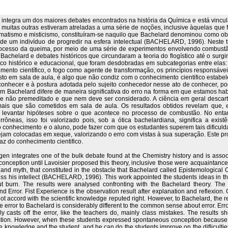
integra um dos maiores debates encontrados na história da Química e está vincul
r muitas outras estiveram atreladas a uma série de noções, inclusive àquelas que 
atismo e misticismo, constituíram-se naquilo que Bachelard denominou como obs
de um indivíduo de progredir na esfera intelectual (BACHELARD, 1996). Neste t
rocesso da queima, por meio de uma série de experimentos envolvendo combustão
Bachelard e debates históricos que circundaram a teoria do flogístico até o surgi
ico histórico e educacional, que foram desdobradas em subcategorias entre elas:
imento científico, o fogo como agente de transformação, os princípios responsá
sto em sala de aula, é algo que não condiz com o conhecimento cientifico estabele
onhecer e à postura adotada pelo sujeito conhecedor nesse ato de conhecer, pod
em Bachelard difere de maneira significativa do erro na forma em que estamos ha
" e não premeditado e que nem deve ser considerado. A ciência em geral descart
rmais que são cometidos em sala de aula. Os resultados obtidos revelam que,
 levantar hipóteses sobre o que acontece no processo de combustão. No ent
ôneas, isso foi valorizado pois, sob a ótica bachelardiana, significa a exis
o conhecimento e o aluno, pode fazer com que os estudantes superem tais dificu
ejam colocadas em xeque, valorizando o erro com vistas à sua superação. Este proc
z do conhecimento cientifico.
ygen integrates one of the bulk debate found at the Chemistry history and is asso
onception until Lavoisier proposed this theory, inclusive those were acquaintance 
d myth, that constituted in the obstacle that Bachelard called Epistemological
ess his intellect (BACHELARD, 1996). This work appointed the students ideas in th
burn. The results were analysed confronting with the Bachelard theory. The s
Error. Fist Experience is the observation result after explanation and reflexion
 not accord with the scientific knowledge reputed right. However, to Bachelard, the
e error to Bachelard is considerably different to the common sense about error. Erro
y casts off the error, like the teachers do, mainly class mistakes. The results
tion. However, when these students expressed spontaneous conception because re
e knowledge and the student, and he can do the students improve on the difliculties