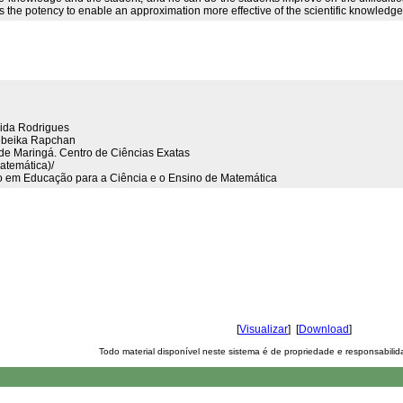
s the potency to enable an approximation more effective of the scientific knowledge
ecida Rodrigues
 Sebeika Rapchan
 de Maringá. Centro de Ciências Exatas
atemática)/
em Educação para a Ciência e o Ensino de Matemática
[
Visualizar
] [
Download
]
Todo material disponível neste sistema é de propriedade e responsabili