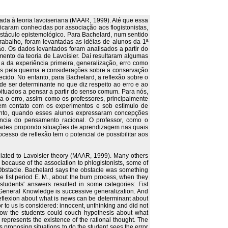
ada à teoria lavoiseriana (MAAR, 1999). Até que essa
ficaram conhecidas por associação aos flogistonistas,
táculo epistemológico. Para Bachelard, num sentido
rabalho, foram levantadas as idéias de alunos da 1ª
. Os dados levantados foram analisados a partir do
mento da teoria de Lavoisier. Daí resultaram algumas
 a da experiência primeira, generalização, erro como
veis pela queima e considerações sobre a conservação
cido. No entanto, para Bachelard, a reflexão sobre o
e ser determinante no que diz respeito ao erro e ao
bituados a pensar a partir do senso comum. Para nós,
a o erro, assim como os professores, principalmente
 em contato com os experimentos e sob estímulo de
anto, quando esses alunos expressaram concepções
tência do pensamento racional. O professor, como o
ldades propondo situações de aprendizagem nas quais
esso de reflexão tem o potencial de possibilitar aos
ciated to Lavoisier theory (MAAR, 1999). Many others
because of the association to phlogistonists, some of
 Obstacle. Bachelard says the obstacle was something
e fist period E. M., about the bum process, when they
tudents' answers resulted in some categories: Fist
. General Knowledge is successive generalization. And
 reflexion about what is news can be determinant about
r to us is considered: innocent, unthinking and did not
 show the students could couch hypothesis about what
presents the existence of the rational thought. The
 proposing situations to do the student sees the error