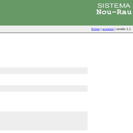
Entrar
|
acessos
|
versão 1.1