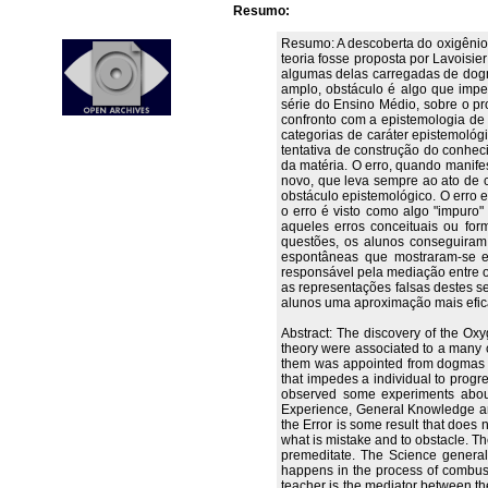
Resumo:
Resumo: A descoberta do oxigênio 
teoria fosse proposta por Lavoisie
algumas delas carregadas de dogm
amplo, obstáculo é algo que impe
série do Ensino Médio, sobre o p
confronto com a epistemologia de 
categorias de caráter epistemológ
tentativa de construção do conhec
da matéria. O erro, quando manife
novo, que leva sempre ao ato de c
obstáculo epistemológico. O erro 
o erro é visto como algo "impuro
aqueles erros conceituais ou fo
questões, os alunos conseguiram
espontâneas que mostraram-se err
responsável pela mediação entre 
as representações falsas destes s
alunos uma aproximação mais efica
Abstract: The discovery of the Ox
theory were associated to a many c
them was appointed from dogmas an
that impedes a individual to progr
observed some experiments about 
Experience, General Knowledge and 
the Error is some result that does
what is mistake and to obstacle. Th
premeditate. The Science generall
happens in the process of combus
teacher is the mediator between th