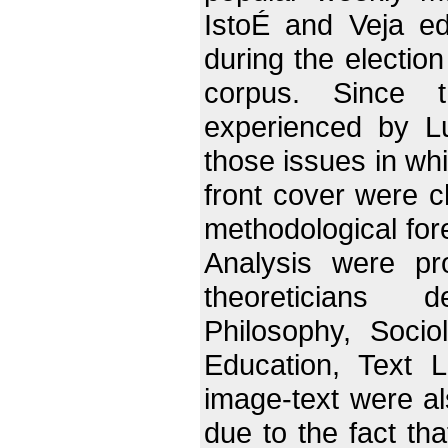
IstoÉ and Veja ed
during the electio
corpus. Since t
experienced by L
those issues in whi
front cover were c
methodological for
Analysis were pr
theoreticians d
Philosophy, Socio
Education, Text L
image-text were al
due to the fact tha