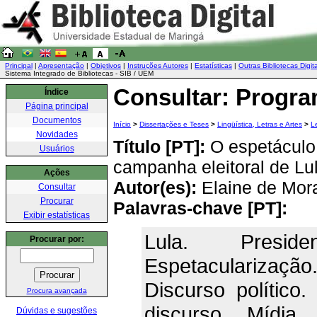
Principal
|
Apresentação
|
Objetivos
|
Instruções Autores
|
Estatísticas
|
Outras Bibliotecas Digit
Sistema Integrado de Bibliotecas - SIB / UEM
Consultar: Progr
Índice
Página principal
Documentos
Início
>
Dissertações e Teses
>
Lingüística, Letras e Artes
>
L
Novidades
Título [PT]:
O espetáculo 
Usuários
campanha eleitoral de L
Ações
Autor(es):
Elaine de Mor
Consultar
Procurar
Palavras-chave [PT]:
Exibir estatísticas
Lula. Presiden
Procurar por:
Espetacularizaç
Discurso político.
Procura avançada
discurso. Mídia
Dúvidas e sugestões