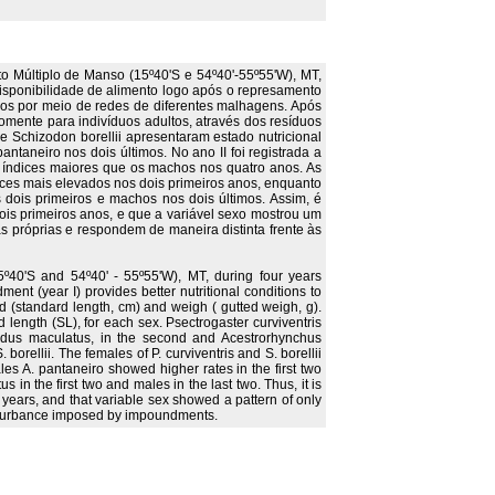
to Múltiplo de Manso (15º40'S e 54º40'-55º55'W), MT,
isponibilidade de alimento logo após o represamento
dos por meio de redes de diferentes malhagens. Após
omente para indivíduos adultos, através dos resíduos
e Schizodon borellii apresentaram estado nutricional
taneiro nos dois últimos. No ano II foi registrada a
aram índices maiores que os machos nos quatro anos. As
ces mais elevados nos dois primeiros anos, enquanto
 dois primeiros e machos nos dois últimos. Assim, é
ois primeiros anos, e que a variável sexo mostrou um
s próprias e respondem de maneira distinta frente às
15º40'S and 54º40' - 55º55'W), MT, during four years
ent (year I) provides better nutritional conditions to
d (standard length, cm) and weigh ( gutted weigh, g).
length (SL), for each sex. Psectrogaster curviventris
elodus maculatus, in the second and Acestrorhynchus
borellii. The females of P. curviventris and S. borellii
les A. pantaneiro showed higher rates in the first two
s in the first two and males in the last two. Thus, it is
two years, and that variable sex showed a pattern of only
disturbance imposed by impoundments.