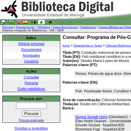
Principal
|
Apresentação
|
Objetivos
|
Instruções Autores
|
Estatísticas
|
Outras Bibliotecas Digit
Sistema Integrado de Bibliotecas - SIB / UEM
Consultar: Programa de Pós-G
Índice
Página principal
Início
>
Dissertações e Teses
>
Ciências Biológica
Documentos
Título [PT]:
Condição nutricional de peixes 
Novidades
Título [EN]:
Fish nutritional condition in a n
Autor(es):
Sandra Maria Lopes de Moura
Usuários
Palavras-chave [PT]:
Ações
Peixes. Peixes de água doce. Alime
Consultar
Palavras-chave [EN]:
Procurar
Exibir estatísticas
Fish. Freshwater fishes. Condition 
Procurar por:
Área de concentração:
Ciências Ambienta
Titulação:
Doutor em Ciências Ambientais
Banca:
Norma Segatti Hahn
[Orientador] 
Procura avançada
Éder André Gubiani - Universidade
Erivelto Goulart - Nupélia/UEM
Dúvidas e sugestões
Rosemara Fugi - Nupélia/UEM