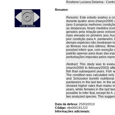
Rosilene Luciana Delariva - Centr
Resumo:
Resumo: Este estudo avaliou a con
durante quatro anos (março/2000 a
(ano I) propicia melhores condiç
as despescas, foram medidos (comp
gerados pela relação peso eviscer
mais elevado no primeiro ano; Auc
pior condição para A. pantaneiro, 
demais espécies não mostraram ne
as fêmeas nos dois últimos; fême
possível inferir que, com exceção
padrão apenas para duas das espéc
perturbações impostas pelos repr
Abstract: This study was to evalu
(march/2000 to february/2003) afte
fish than subsequent years. Fish w
The condition was calculated only 
and Schizodon borellii nutrition
pantaneiro in the last two. In the s
showed higher rates than males in f
years, while females in the last two
possible to infer that, except for A
two analyzed species. This suggest
Data da defesa:
25/03/2010
Código:
vtls000181222
Informações adicionais: