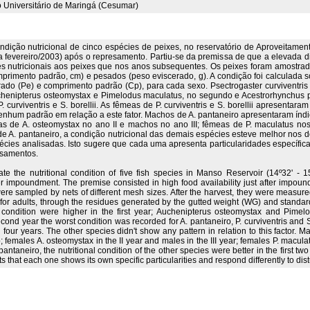
o Universitário de Maringá (Cesumar)
dição nutricional de cinco espécies de peixes, no reservatório de Aproveitamen
 fevereiro/2003) após o represamento. Partiu-se da premissa de que a elevada d
ões nutricionais aos peixes que nos anos subsequentes. Os peixes foram amostra
rimento padrão, cm) e pesados (peso eviscerado, g). A condição foi calculada s
ado (Pe) e comprimento padrão (Cp), para cada sexo. Psectrogaster curviventris 
henipterus osteomystax e Pimelodus maculatus, no segundo e Acestrorhynchus pan
P. curviventris e S. borellii. As fêmeas de P. curviventris e S. borellii apresent
nhum padrão em relação a este fator. Machos de A. pantaneiro apresentaram índi
as de A. osteomystax no ano II e machos no ano III; fêmeas de P. maculatus nos
 de A. pantaneiro, a condição nutricional das demais espécies esteve melhor nos d
ies analisadas. Isto sugere que cada uma apresenta particularidades específica
esamentos.
ate the nutritional condition of five fish species in Manso Reservoir (14º32' - 
r impoundment. The premise consisted in high food availability just after impoundm
ere sampled by nets of different mesh sizes. After the harvest, they were measure
for adults, through the residues generated by the gutted weight (WG) and standard 
al condition were higher in the first year; Auchenipterus osteomystax and Pim
econd year the worst condition was recorded for A. pantaneiro, P. curviventris and S. 
our years. The other species didn't show any pattern in relation to this factor. Ma
; females A. osteomystax in the II year and males in the III year; females P. maculatu
. pantaneiro, the nutritional condition of the other species were better in the first 
s that each one shows its own specific particularities and respond differently to 