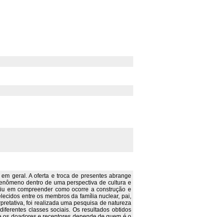
m geral. A oferta e troca de presentes abrange
 fenômeno dentro de uma perspectiva de cultura e
stiu em compreender como ocorre a construção e
lecidos entre os membros da família nuclear, pai,
pretativa, foi realizada uma pesquisa de natureza
diferentes classes sociais. Os resultados obtidos
re os doadores e receptores depende de quem é o