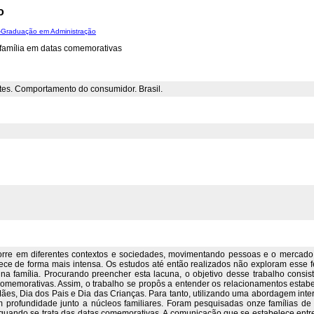
o
-Graduação em Administração
 família em datas comemorativas
ntes. Comportamento do consumidor. Brasil.
rre em diferentes contextos e sociedades, movimentando pessoas e o mercado e
ntece de forma mais intensa. Os estudos até então realizados não exploram esse
a família. Procurando preencher esta lacuna, o objetivo desse trabalho consi
 comemorativas. Assim, o trabalho se propôs a entender os relacionamentos estabe
Mães, Dia dos Pais e Dia das Crianças. Para tanto, utilizando uma abordagem inter
 em profundidade junto a núcleos familiares. Foram pesquisadas onze famílias de 
, quando se trata das datas comemorativas. A comunicação que se estabelece ent