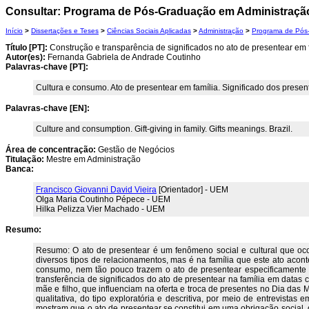
Consultar: Programa de Pós-Graduação em Administraçã
Início
>
Dissertações e Teses
>
Ciências Sociais Aplicadas
>
Administração
>
Programa de Pós
Título [PT]:
Construção e transparência de significados no ato de presentear em
Autor(es):
Fernanda Gabriela de Andrade Coutinho
Palavras-chave [PT]:
Cultura e consumo. Ato de presentear em família. Significado dos prese
Palavras-chave [EN]:
Culture and consumption. Gift-giving in family. Gifts meanings. Brazil.
Área de concentração:
Gestão de Negócios
Titulação:
Mestre em Administração
Banca:
Francisco Giovanni David Vieira
[Orientador] - UEM
Olga Maria Coutinho Pépece - UEM
Hilka Pelizza Vier Machado - UEM
Resumo:
Resumo: O ato de presentear é um fenômeno social e cultural que oco
diversos tipos de relacionamentos, mas é na família que este ato aco
consumo, nem tão pouco trazem o ato de presentear especificamente n
transferência de significados do ato de presentear na família em datas
mãe e filho, que influenciam na oferta e troca de presentes no Dia das 
qualitativa, do tipo exploratória e descritiva, por meio de entrevistas
mostram que o ato de presentear se constitui em uma obrigação social