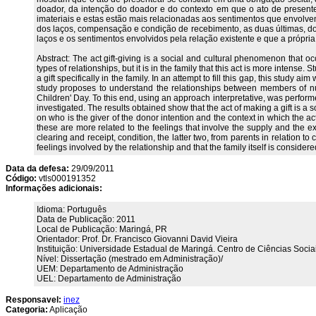
doador, da intenção do doador e do contexto em que o ato de presente
imateriais e estas estão mais relacionadas aos sentimentos que envolvem 
dos laços, compensação e condição de recebimento, as duas últimas, dos
laços e os sentimentos envolvidos pela relação existente e que a própri
Abstract: The act gift-giving is a social and cultural phenomenon that o
types of relationships, but it is in the family that this act is more inten
a gift specifically in the family. In an attempt to fill this gap, this stud
study proposes to understand the relationships between members of nuc
Children' Day. To this end, using an approach interpretative, was performe
investigated. The results obtained show that the act of making a gift is
on who is the giver of the donor intention and the context in which the a
these are more related to the feelings that involve the supply and the exc
clearing and receipt, condition, the latter two, from parents in relation 
feelings involved by the relationship and that the family itself is considered
Data da defesa:
29/09/2011
Código:
vtls000191352
Informações adicionais:
Idioma: Português
Data de Publicação: 2011
Local de Publicação: Maringá, PR
Orientador: Prof. Dr. Francisco Giovanni David Vieira
Instituição: Universidade Estadual de Maringá. Centro de Ciências Soc
Nível: Dissertação (mestrado em Administração)/
UEM: Departamento de Administração
UEL: Departamento de Administração
Responsavel:
inez
Categoria:
Aplicação