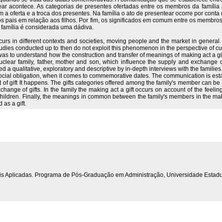
ar acontece. As categorias de presentes ofertadas entre os membros da família
a oferta e a troca dos presentes. Na família o ato de presentear ocorre por conta
 pais em relação aos filhos. Por fim, os significados em comum entre os membros 
a família é considerada uma dádiva.
ccurs in different contexts and societies, moving people and the market in general.
se. Studies conducted up to then do not exploit this phenomenon in the perspective of 
y aim was to understand how the construction and transfer of meanings of making act a
lear family, father, mother and son, which influence the supply and exchange of
d a qualitative, exploratory and descriptive by in-depth interviews with the families
 a social obligation, when it comes to commemorative dates. The communication is 
ct of gift It happens. The gifts categories offered among the family's member can be
hange of gifts. In the family the making act a gift occurs on account of the feelings
to children. Finally, the meanings in common between the family's members in the mak
 as a gift.
iais Aplicadas. Programa de Pós-Graduação em Administração, Universidade Estad