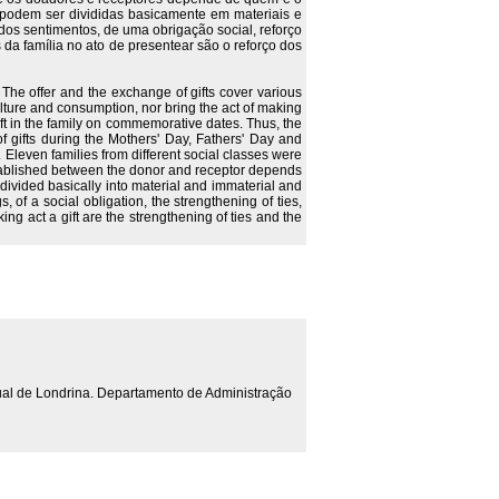
 podem ser divididas basicamente em materiais e
 dos sentimentos, de uma obrigação social, reforço
da família no ato de presentear são o reforço dos
 The offer and the exchange of gifts cover various
culture and consumption, nor bring the act of making
 gift in the family on commemorative dates. Thus, the
 gifts during the Mothers' Day, Fathers' Day and
. Eleven families from different social classes were
established between the donor and receptor depends
 divided basically into material and immaterial and
, of a social obligation, the strengthening of ties,
ing act a gift are the strengthening of ties and the
ual de Londrina. Departamento de Administração