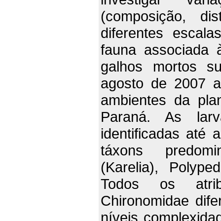
(composição, dis
diferentes escal
fauna associada 
galhos mortos s
agosto de 2007 a
ambientes da plan
Paraná. As lar
identificadas até 
táxons predomi
(Karelia), Polyp
Todos os atri
Chironomidae dife
níveis complexidad