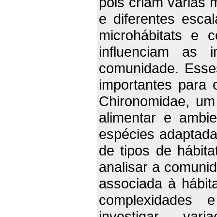
pois criam várias
e diferentes esca
microhábitats e 
influenciam as 
comunidade. Esse
importantes para
Chironomidae, um
alimentar e ambi
espécies adaptada
de tipos de hábita
analisar a comuni
associada à hábita
complexidades e
investigar va