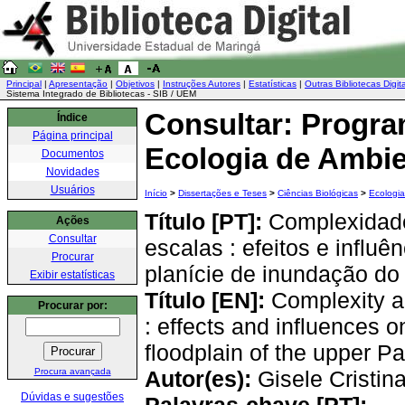
Principal
|
Apresentação
|
Objetivos
|
Instruções Autores
|
Estatísticas
|
Outras Bibliotecas Digit
Sistema Integrado de Bibliotecas - SIB / UEM
Consultar: Progr
Índice
Página principal
Ecologia de Ambie
Documentos
Novidades
Usuários
Início
>
Dissertações e Teses
>
Ciências Biológicas
>
Ecologia
Título [PT]:
Complexidade 
Ações
Consultar
escalas : efeitos e infl
Procurar
planície de inundação do 
Exibir estatísticas
Título [EN]:
Complexity an
Procurar por:
: effects and influences 
floodplain of the upper P
Procura avançada
Autor(es):
Gisele Cristin
Dúvidas e sugestões