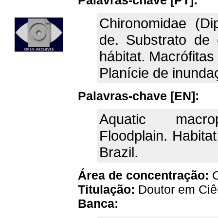
Palavras-chave [PT]:
Chironomidae (Di
de. Substrato de
hábitat. Macrófita
Planície de inundaç
Palavras-chave [EN]:
Aquatic macroph
Floodplain. Habita
Brazil.
Área de concentração:
C
Titulação:
Doutor em Ciê
Banca: