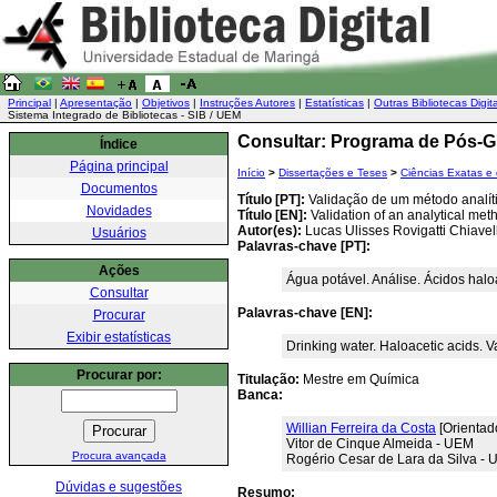
Principal
|
Apresentação
|
Objetivos
|
Instruções Autores
|
Estatísticas
|
Outras Bibliotecas Digit
Sistema Integrado de Bibliotecas - SIB / UEM
Consultar: Programa de Pós-
Índice
Página principal
Início
>
Dissertações e Teses
>
Ciências Exatas e 
Documentos
Título [PT]:
Validação de um método analít
Novidades
Título [EN]:
Validation of an analytical met
Autor(es):
Lucas Ulisses Rovigatti Chiavell
Usuários
Palavras-chave [PT]:
Ações
Água potável. Análise. Ácidos halo
Consultar
Palavras-chave [EN]:
Procurar
Exibir estatísticas
Drinking water. Haloacetic acids. V
Procurar por:
Titulação:
Mestre em Química
Banca:
Willian Ferreira da Costa
[Orientad
Vitor de Cinque Almeida - UEM
Procura avançada
Rogério Cesar de Lara da Silva -
Dúvidas e sugestões
Resumo: