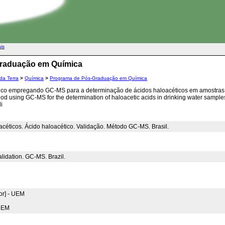
ais
Graduação em Química
da Terra
>
Química
>
Programa de Pós-Graduação em Química
ico empregando GC-MS para a determinação de ácidos haloacéticos em amostras
hod using GC-MS for the determination of haloacetic acids in drinking water sample
i
acéticos. Ácido haloacético. Validação. Método GC-MS. Brasil.
alidation. GC-MS. Brazil.
or] - UEM
 UEM