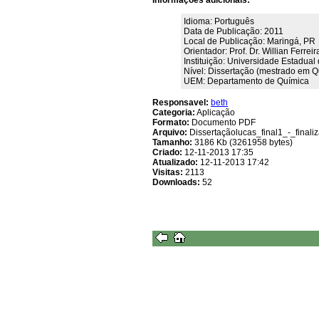
Informações adicionais:
Idioma: Português
Data de Publicação: 2011
Local de Publicação: Maringá, PR
Orientador: Prof. Dr. Willian Ferrei
Instituição: Universidade Estadu
Nível: Dissertação (mestrado em Q
UEM: Departamento de Química
Responsavel:
beth
Categoria:
Aplicação
Formato:
Documento PDF
Arquivo:
Dissertaçãolucas_final1_-_finali
Tamanho:
3186 Kb (3261958 bytes)
Criado:
12-11-2013 17:35
Atualizado:
12-11-2013 17:42
Visitas:
2113
Downloads:
52