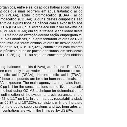
gânicos, entre eles, os ácidos haloacéticos (HAAs),
ácidos que mais ocorrem em água tratada: o ácido
tico (MBAA), ácido dibromoacético (DBAA), ácido
bromoacético (CDBAA). Alguns destes compostos são
ento de alguns tipos de câncer com a exposição aos
s EUA (USEPA), que estabelece um nível máximo de
, MBAA e DBAA) em água tratada. A finalidade deste
l. O método de extração/derivatização empregado foi
curvas analíticas, que apresentaram valores de R2 >
ade intra-dia foram obtidos valores de desvio padrão
ão entre 69,87 e 107,32%, condizentes com valores
o público e duas de poços artesianos, em seis locais
 (± 0,28) μg L-1, ou seja, as concentrações obtidas
luding, haloacetic acids (HAAs), are formed. The HAAs
more commonly in tap water: the monochloroacetic acid
acetic acid (DBAA), tribromoacetic acid (TBAA),
 these compounds are toxic for humans, animals and
AAs exposure. The main agency that regulates these
μg L-1 for the concentrations sum of five haloacetic
 method using GC-MS technique for determination of
optimization of the system analysis parameters, the
2 to 1.17 μg L-1. In the intra-day repeatability study
69.87 and 107.32%, consistent with the literature
s from the public supply systems and two from artesian
ncentrations are within the limits set by USEPA.