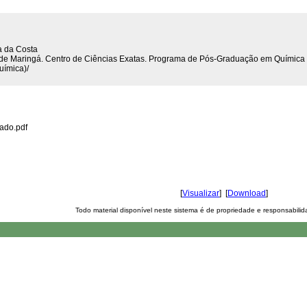
ra da Costa
al de Maringá. Centro de Ciências Exatas. Programa de Pós-Graduação em Química
uímica)/
zado.pdf
[
Visualizar
] [
Download
]
Todo material disponível neste sistema é de propriedade e responsabili