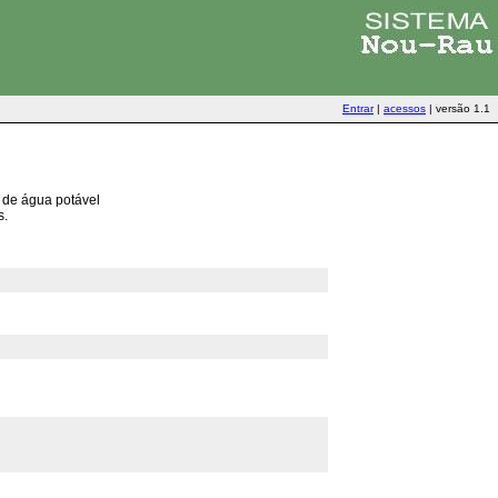
Entrar
|
acessos
|
versão 1.1
 de água potável
s.