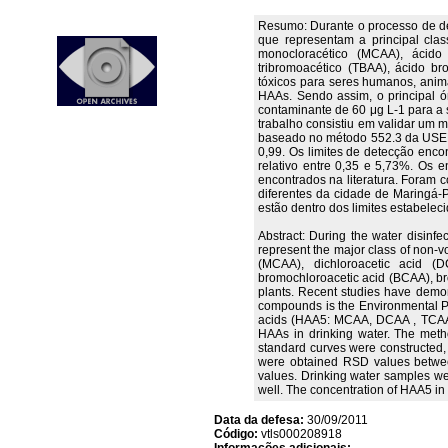
Resumo: Durante o processo de des
que representam a principal cla
monocloracético (MCAA), ácido 
tribromoacético (TBAA), ácido b
tóxicos para seres humanos, anim
HAAs. Sendo assim, o principal 
contaminante de 60 μg L-1 para a
trabalho consistiu em validar um
baseado no método 552.3 da USEPA
0,99. Os limites de detecção enco
relativo entre 0,35 e 5,73%. Os
encontrados na literatura. Foram 
diferentes da cidade de Maringá-P
estão dentro dos limites estabele
Abstract: During the water disinfe
represent the major class of non-v
(MCAA), dichloroacetic acid (D
bromochloroacetic acid (BCAA), b
plants. Recent studies have demo
compounds is the Environmental Pr
acids (HAA5: MCAA, DCAA , TCAA, 
HAAs in drinking water. The metho
standard curves were constructed, w
were obtained RSD values betwee
values. Drinking water samples wer
well. The concentration of HAA5 in 
Data da defesa:
30/09/2011
Código:
vtls000208918