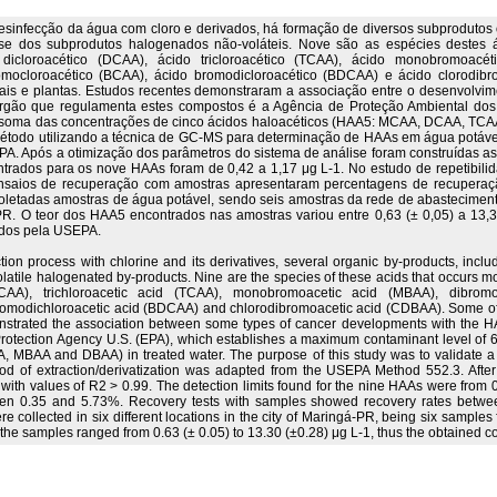
infecção da água com cloro e derivados, há formação de diversos subprodutos or
sse dos subprodutos halogenados não-voláteis. Nove são as espécies destes 
dicloroacético (DCAA), ácido tricloroacético (TCAA), ácido monobromoacé
romocloroacético (BCAA), ácido bromodicloroacético (BDCAA) e ácido clorodi
ais e plantas. Estudos recentes demonstraram a associação entre o desenvolvim
órgão que regulamenta estes compostos é a Agência de Proteção Ambiental do
 soma das concentrações de cinco ácidos haloacéticos (HAA5: MCAA, DCAA, TCAA
 método utilizando a técnica de GC-MS para determinação de HAAs em água potáve
. Após a otimização dos parâmetros do sistema de análise foram construídas as 
ntrados para os nove HAAs foram de 0,42 a 1,17 μg L-1. No estudo de repetibilid
 ensaios de recuperação com amostras apresentaram percentagens de recuperaç
coletadas amostras de água potável, sendo seis amostras da rede de abasteciment
R. O teor dos HAA5 encontrados nas amostras variou entre 0,63 (± 0,05) a 13,30
cidos pela USEPA.
ction process with chlorine and its derivatives, several organic by-products, inc
olatile halogenated by-products. Nine are the species of these acids that occurs 
CAA), trichloroacetic acid (TCAA), monobromoacetic acid (MBAA), dibromo
romodichloroacetic acid (BDCAA) and chlorodibromoacetic acid (CDBAA). Some of
nstrated the association between some types of cancer developments with the H
otection Agency U.S. (EPA), which establishes a maximum contaminant level of 60 
MBAA and DBAA) in treated water. The purpose of this study was to validate a
d of extraction/derivatization was adapted from the USEPA Method 552.3. After 
ith values of R2 > 0.99. The detection limits found for the nine HAAs were from 0.4
n 0.35 and 5.73%. Recovery tests with samples showed recovery rates between 
e collected in six different locations in the city of Maringá-PR, being six sample
the samples ranged from 0.63 (± 0.05) to 13.30 (±0.28) μg L-1, thus the obtained co