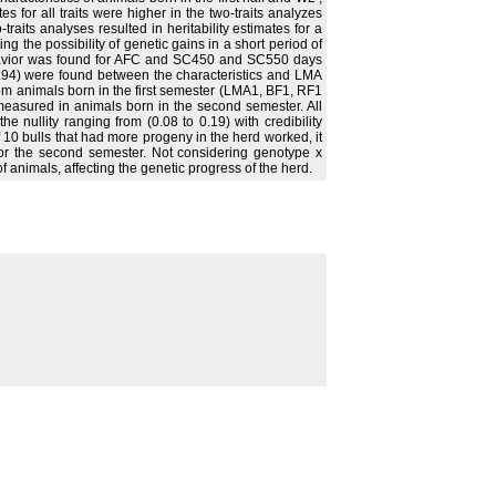
 for all traits were higher in the two-traits analyzes
raits analyses resulted in heritability estimates for a
g the possibility of genetic gains in a short period of
behavior was found for AFC and SC450 and SC550 days
d 0.94) were found between the characteristics and LMA
rom animals born in the first semester (LMA1, BF1, RF1
measured in animals born in the second semester. All
e nullity ranging from (0.08 to 0.19) with credibility
f 10 bulls that had more progeny in the herd worked, it
 for the second semester. Not considering genotype x
f animals, affecting the genetic progress of the herd.