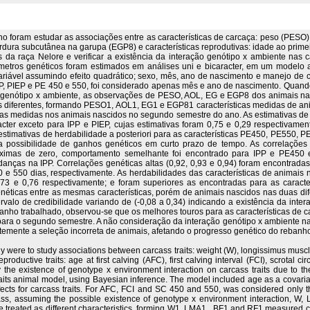
ho foram estudar as associações entre as características de carcaça: peso (PESO
ura subcutânea na garupa (EGP8) e características reprodutivas: idade ao primeiro 
s da raça Nelore e verificar a existência da interação genótipo x ambiente nas
etros genéticos foram estimados em análises uni e bicaracter, em um modelo 
variável assumindo efeito quadrático; sexo, mês, ano de nascimento e manejo de cr
IPP, PIEP e PE 450 e 550, foi considerado apenas mês e ano de nascimento. Quan
ão genótipo x ambiente, as observações de PESO, AOL, EG e EGP8 dos animais n
cas diferentes, formando PESO1, AOL1, EG1 e EGP81 características medidas de a
as medidas nos animais nascidos no segundo semestre do ano. As estimativas de 
cter exceto para IPP e PIEP, cujas estimativas foram 0,75 e 0,29 respectivamen
estimativas de herdabilidade a posteriori para as características PE450, PE550, P
a possibilidade de ganhos genéticos em curto prazo de tempo. As correlações g
óximas de zero, comportamento semelhante foi encontrado para IPP e PE450 
anças na IPP. Correlações genéticas altas (0,92, 0,93 e 0,94) foram encontradas 
0 e 550 dias, respectivamente. As herdabilidades das características de animai
,73 e 0,76 respectivamente; e foram superiores as encontradas para as carac
néticas entre as mesmas características, porém de animais nascidos nas duas di
ervalo de credibilidade variando de (-0,08 a 0,34) indicando a existência da inte
anho trabalhado, observou-se que os melhores touros para as características de 
ra o segundo semestre. A não consideração da interação genótipo x ambiente nas
emente a seleção incorreta de animais, afetando o progresso genético do rebanh
udy were to study associations between carcass traits: weight (W), longissimus musc
productive traits: age at first calving (AFC), first calving interval (FCI), scrot
y the existence of genotype x environment interaction on carcass traits due to t
traits animal model, using Bayesian inference. The model included age as a covaria
ects for carcass traits. For AFC, FCI and SC 450 and 550, was considered only th
ss, assuming the possible existence of genotype x environment interaction, W, 
treated as different characteristics, forming W1, LMA1 , BF1 and RF1 measured char