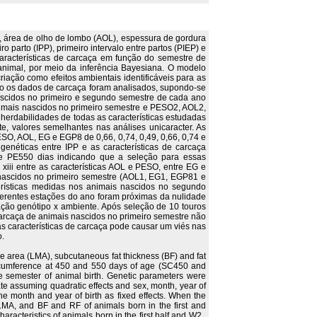
), área de olho de lombo (AOL), espessura de gordura
parto (IPP), primeiro intervalo entre partos (PIEP) e
 características de carcaça em função do semestre de
animal, por meio da inferência Bayesiana. O modelo
iação como efeitos ambientais identificáveis para as
do os dados de carcaça foram analisados, supondo-se
ascidos no primeiro e segundo semestre de cada ano
nimais nascidos no primeiro semestre e PESO2, AOL2,
herdabilidades de todas as características estudadas
te, valores semelhantes nas análises unicaracter. As
ESO, AOL, EG e EGP8 de 0,66, 0,74, 0,49, 0,66, 0,74 e
enéticas entre IPP e as características de carcaça
e PE550 dias indicando que a seleção para essas
xiii entre as características AOL e PESO, entre EG e
s nascidos no primeiro semestre (AOL1, EG1, EGP81 e
terísticas medidas nos animais nascidos no segundo
ferentes estações do ano foram próximas da nulidade
ração genótipo x ambiente. Após seleção de 10 touros
carcaça de animais nascidos no primeiro semestre não
 características de carcaça pode causar um viés nas
o.
le area (LMA), subcutaneous fat thickness (BF) and fat
al circumference at 450 and 550 days of age (SC450 and
he semester of animal birth. Genetic parameters were
te assuming quadratic effects and sex, month, year of
e month and year of birth as fixed effects. When the
LMA, and BF and RF of animals born in the first and
acteristics of animals born in the first half and W2 ,