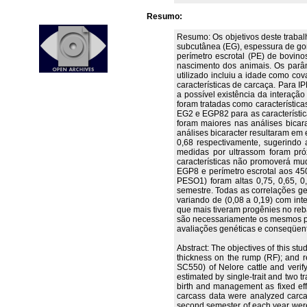
Resumo:
Resumo: Os objetivos deste trabal
subcutânea (EG), espessura de gord
perímetro escrotal (PE) de bovino
nascimento dos animais. Os parâm
utilizado incluiu a idade como co
características de carcaça. Para 
a possível existência da interaç
foram tratadas como característi
EG2 e EGP82 para as característic
foram maiores nas análises bicara
análises bicaracter resultaram em 
0,68 respectivamente, sugerindo 
medidas por ultrassom foram pr
características não promoverá mud
EGP8 e perímetro escrotal aos 45
PESO1) foram altas 0,75, 0,65, 0
semestre. Todas as correlações ge
variando de (0,08 a 0,19) com int
que mais tiveram progênies no reb
são necessariamente os mesmos pa
avaliações genéticas e conseqüent
Abstract: The objectives of this st
thickness on the rump (RF); and re
SC550) of Nelore cattle and verif
estimated by single-trait and two 
birth and management as fixed eff
carcass data were analyzed carca
second semester of each year were 