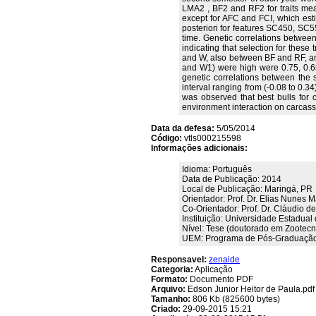
LMA2 , BF2 and RF2 for traits meas
except for AFC and FCI, which estim
posteriori for features SC450, SC55
time. Genetic correlations betwe
indicating that selection for thes
and W, also between BF and RF, and 
and W1) were high were 0.75, 0.65
genetic correlations between the s
interval ranging from (-0.08 to 0.3
was observed that best bulls for 
environment interaction on carcass 
Data da defesa:
5/05/2014
Código:
vtls000215598
Informações adicionais:
Idioma: Português
Data de Publicação: 2014
Local de Publicação: Maringá, PR
Orientador: Prof. Dr. Elias Nunes M
Co-Orientador: Prof. Dr. Cláudio
Instituição: Universidade Estadual
Nível: Tese (doutorado em Zootecn
UEM: Programa de Pós-Graduação
Responsavel:
zenaide
Categoria:
Aplicação
Formato:
Documento PDF
Arquivo:
Edson Junior Heitor de Paula.pdf
Tamanho:
806 Kb (825600 bytes)
Criado:
29-09-2015 15:21