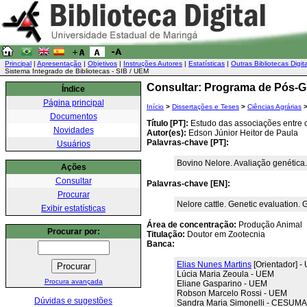
Principal
|
Apresentação
|
Objetivos
|
Instruções Autores
|
Estatísticas
|
Outras Bibliotecas Digit
Sistema Integrado de Bibliotecas - SIB / UEM
Consultar: Programa de Pós-
Índice
Página principal
Início
>
Dissertações e Teses
>
Ciências Agrárias
Documentos
Título [PT]:
Estudo das associações entre c
Novidades
Autor(es):
Edson Júnior Heitor de Paula
Palavras-chave [PT]:
Usuários
Bovino Nelore. Avaliação genética.
Ações
Consultar
Palavras-chave [EN]:
Procurar
Nelore cattle. Genetic evaluation. 
Exibir estatísticas
Área de concentração:
Produção Animal
Procurar por:
Titulação:
Doutor em Zootecnia
Banca:
Elias Nunes Martins
[Orientador] -
Lúcia Maria Zeoula - UEM
Procura avançada
Eliane Gasparino - UEM
Robson Marcelo Rossi - UEM
Dúvidas e sugestões
Sandra Maria Simonelli - CESUM