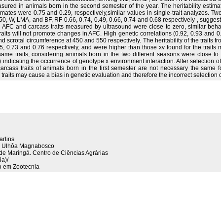
ured in animals born in the second semester of the year. The heritability estimates
ates were 0.75 and 0.29, respectively,similar values in single-trait analyzes. Two-t
0, W, LMA, and BF, RF 0.66, 0.74, 0.49, 0.66, 0.74 and 0.68 respectively , suggestin
en AFC and carcass traits measured by ultrasound were close to zero, similar 
e traits will not promote changes in AFC. High genetic correlations (0.92, 0.93 an
scrotal circumference at 450 and 550 respectively. The heritability of the traits f
, 0.73 and 0.76 respectively, and were higher than those xv found for the traits 
ame traits, considering animals born in the two different seasons were close to th
4) indicating the occurrence of genotype x environment interaction. After selection o
carcass traits of animals born in the first semester are not necessary the same
traits may cause a bias in genetic evaluation and therefore the incorrect selection o
artins
 de Ulhôa Magnabosco
 de Maringá. Centro de Ciências Agrárias
ia)/
 em Zootecnia