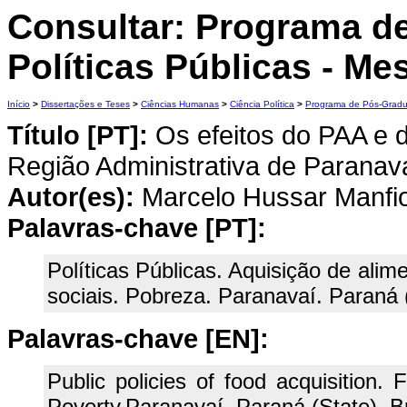
Consultar: Programa d
Políticas Públicas - Me
Início
>
Dissertações e Teses
>
Ciências Humanas
>
Ciência Política
>
Programa de Pós-Graduaç
Título [PT]:
Os efeitos do PAA e d
Região Administrativa de Paranav
Autor(es):
Marcelo Hussar Manfiol
Palavras-chave [PT]:
Políticas Públicas. Aquisição de alime
sociais. Pobreza. Paranavaí. Paraná (
Palavras-chave [EN]:
Public policies of food acquisition. F
Poverty.Paranavaí. Paraná (State). Br