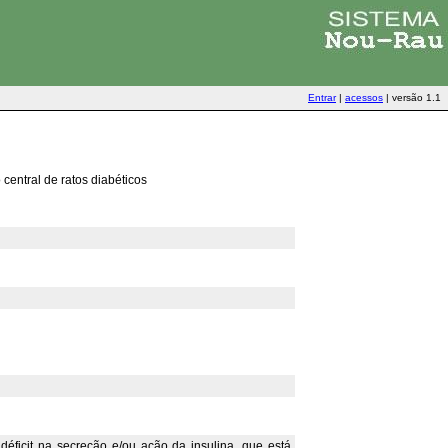
Entrar
|
acessos
|
versão 1.1
central de ratos diabéticos
éficit na secreção e/ou ação da insulina, que está