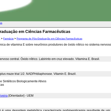
ais
raduação em Ciências Farmacêuticas
e
>
Farmácia
>
Programa de Pós-Graduação em Ciências Farmacêuticas
ica de vitamina E sobre neurônios produtores de óxido nítrico no sistema nervoso 
voso central. Óxido nítrico. Labirinto em cruz elevado. Vitamina E. Brasil.
 plus maze trial 1/2. NADPHdiaphorase. Vitamin E. Brazil.
e Sintéticos Biologicamente Ativos
cas
iveira
[Orientador] - UEM
 é uma desordem metabólica caracterizada porhiperglicemia resultante de um d