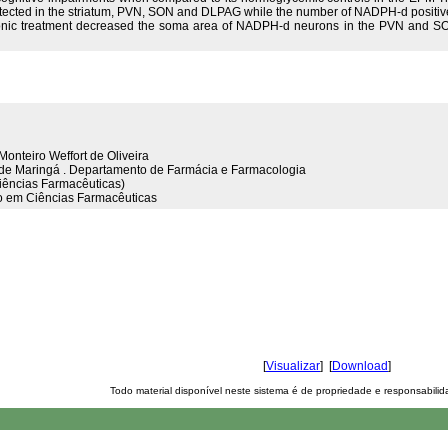
ected in the striatum, PVN, SON and DLPAG while the number of NADPH-d positive
ronic treatment decreased the soma area of NADPH-d neurons in the PVN and SON.
 Monteiro Weffort de Oliveira
l de Maringá . Departamento de Farmácia e Farmacologia
iências Farmacêuticas)
 em Ciências Farmacêuticas
[
Visualizar
] [
Download
]
Todo material disponível neste sistema é de propriedade e responsabili