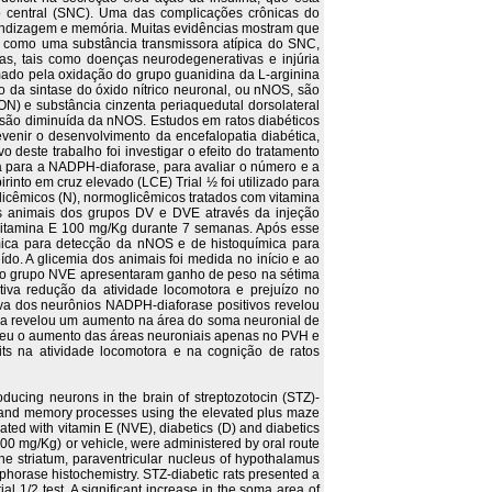
so central (SNC). Uma das complicações crônicas do
prendizagem e memória. Muitas evidências mostram que
do como uma substância transmissora atípica do SNC,
as, tais como doenças neurodegenerativas e injúria
rmado pela oxidação do grupo guanidina da L-arginina
 da sintase do óxido nítrico neuronal, ou nNOS, são
ON) e substância cinzenta periaquedutal dorsolateral
são diminuída da nNOS. Estudos em ratos diabéticos
enir o desenvolvimento da encefalopatia diabética,
o deste trabalho foi investigar o efeito do tratamento
a para a NADPH-diaforase, para avaliar o número e a
into em cruz elevado (LCE) Trial ½ foi utilizado para
licêmicos (N), normoglicêmicos tratados com vitamina
nos animais dos grupos DV e DVE através da injeção
vitamina E 100 mg/Kg durante 7 semanas. Após esse
ímica para detecção da nNOS e de histoquímica para
do. A glicemia dos animais foi medida no início e ao
s do grupo NVE apresentaram ganho de peso na sétima
tiva redução da atividade locomotora e prejuízo no
iva dos neurônios NADPH-diaforase positivos revelou
ica revelou um aumento na área do soma neuronial de
erteu o aumento das áreas neuroniais apenas no PVH e
its na atividade locomotora e na cognição de ratos
roducing neurons in the brain of streptozotocin (STZ)-
ty and memory processes using the elevated plus maze
eated with vitamin E (NVE), diabetics (D) and diabetics
100 mg/Kg) or vehicle, were administered by oral route
he striatum, paraventricular nucleus of hypothalamus
horase histochemistry. STZ-diabetic rats presented a
 1/2 test. A significant increase in the soma area of