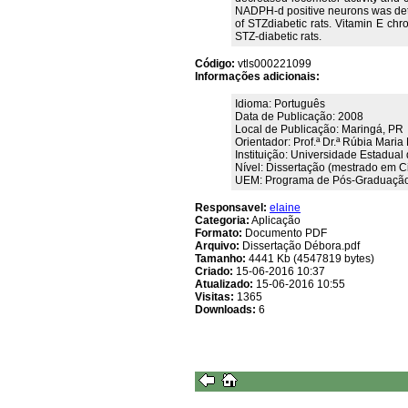
NADPH-d positive neurons was det
of STZdiabetic rats. Vitamin E ch
STZ-diabetic rats.
Código:
vtls000221099
Informações adicionais:
Idioma: Português
Data de Publicação: 2008
Local de Publicação: Maringá, PR
Orientador: Prof.ª Dr.ª Rúbia Maria
Instituição: Universidade Estadua
Nível: Dissertação (mestrado em C
UEM: Programa de Pós-Graduação
Responsavel:
elaine
Categoria:
Aplicação
Formato:
Documento PDF
Arquivo:
Dissertação Débora.pdf
Tamanho:
4441 Kb (4547819 bytes)
Criado:
15-06-2016 10:37
Atualizado:
15-06-2016 10:55
Visitas:
1365
Downloads:
6