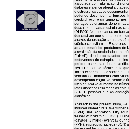
associada com alteração, disfunç
diabetes é a encefalopatia diabét
o estresse oxidativo desempenha 
podendo desempenhar funções fisi
cerebral, ocorre um aumento nos n
por ação de enzimas denominadas s
descritas em várias estruturas ce
(DLPAG). No hipocampo ou formaçã
demonstram que o tratamento com 
através da proteção contra os efeit
crônico com vitamina E sobre os n
área de neurônios produtores de NO
a avaliação da ansiedade e memóri
E (NVE), diabéticos tratados com
endovenosa de estreptozootocina
período os animais foram sacrifi
NADPHdiaforase, técnica esta que 
fim do experimento, e somente an
semana de tratamento com vitamin
desempenho cognitivo, sendo o úl
um significativo aumento no númer
ratos diabéticos em todas as estr
SON. É possível que as alteraçõe
diabéticos.
Abstract: In the present study, we
induced diabetic rats. We further
(EPM) Trial 1/2 protocol. Fifty adu
treated with vitamin E (DVE). Diab
(gavage, 1 ml/Kg) everyday during
(PVN), supraoptic nucleus (SON) a
decreased locomotor activity and c