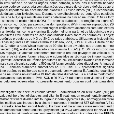
ão e/ou falência de vários órgãos, como coração, olhos, rins e sistema nervo
ica que pode ser associada com alterações estruturais do cérebro e déficits de a
papel importante na encefalopatia diabética. O óxido nítrico (NO) é reconheci
ológicas e/ou toxicológicas. Durante o envelhecimento ou condições patológic
íveis de NO, o que resulta em efeitos deletérios na função neuronial. O NO é fo
intases do óxido nítrico (NOS). Em animais diabéticos, alterações na expressão
rebrais como, núcleo paraventricular do hipotálamo (PVH), núcleo supra-óptico (S
o hipocampal, déficits de aprendizagem estão correlacionados com uma expres
antioxidantes, como a vitamina E, pode melhorar parâmetros bioquímicos e prev
os diretos e/ou indiretos da ação dos radicais livres sobre os neurônios. O objetiv
eurônios produtores de NO do SNC de ratos diabéticos. Utilizamos a histoquímic
 nas seguintes estruturas cerebrais: estriado, PVH, SON e DLPAG. O teste do labir
a. Cinqüenta ratos Wistar machos de 90 dias foram divididos nos grupos: normog
 veículo (DV), e diabético tratado com vitamina E (DVE). O DM foi induzido 
 (35 mg/Kg). Os animais receberam tratamento oral por gavagem de veículo ou 
cados e os cérebros foram retirados e submetidos às técnicas de imunohistoqu
permite identificar neurônios produtores de NO em tecidos fixados com formaldeí
imais com glicemia superior a 500 mg/dl foram considerados diabéticos. Animai
a E. Animais diabéticos submetidos ao LCE Trial 1/ 2 apresentaram significa
timo parâmetro melhorado com o tratamento com vitamina E. A análise quantitat
o de neurônios no estriado e DLPAG de ratos diabéticos. Já a análise morfométr
uturas analisadas: estriado, PVH, SON e DLPAG. O tratamento com vitamina E rev
s celulares observadas no presente experimento possam contribuir para défic
 investigated the effect of chronic vitamin E administration on nitric oxide (NO)-p
 evaluated the effect of diabetes and vitamin E treatment on experimentally anxie
lt Wistar rats were divided into four groups: normoglycemics (N), normoglycemics tr
etes mellitus was induced by a single intravenous injection of STZ (35 mg/kg). VE (
 7 weeks. After behavioral testing, the brains of the animals were removed and t
nd dorsolateral periaqueductal grey matter (DLPAG) were analysed for NADPHdiap
ognitive impairments when compared to its normoglycemic controls in the EPM Trial