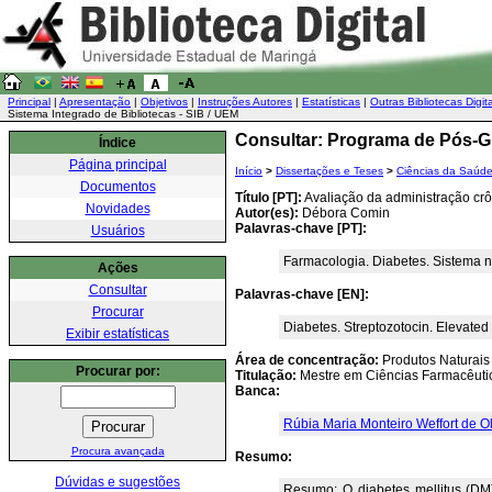
Principal
|
Apresentação
|
Objetivos
|
Instruções Autores
|
Estatísticas
|
Outras Bibliotecas Digit
Sistema Integrado de Bibliotecas - SIB / UEM
Consultar: Programa de Pós-G
Índice
Página principal
Início
>
Dissertações e Teses
>
Ciências da Saúd
Documentos
Título [PT]:
Avaliação da administração crôn
Novidades
Autor(es):
Débora Comin
Palavras-chave [PT]:
Usuários
Farmacologia. Diabetes. Sistema ner
Ações
Consultar
Palavras-chave [EN]:
Procurar
Diabetes. Streptozotocin. Elevated
Exibir estatísticas
Área de concentração:
Produtos Naturais 
Procurar por:
Titulação:
Mestre em Ciências Farmacêuti
Banca:
Rúbia Maria Monteiro Weffort de Ol
Procura avançada
Resumo:
Dúvidas e sugestões
Resumo: O diabetes mellitus (DM)