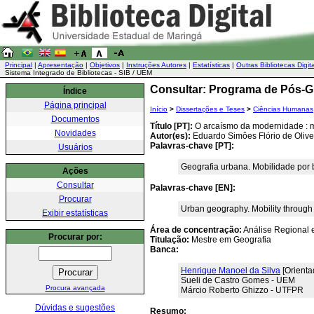
Principal
|
Apresentação
|
Objetivos
|
Instruções Autores
|
Estatísticas
|
Outras Bibliotecas Digit
Sistema Integrado de Bibliotecas - SIB / UEM
Consultar: Programa de Pós-
Índice
Página principal
Início
>
Dissertações e Teses
>
Ciências Humanas
Documentos
Título [PT]:
O arcaísmo da modernidade : mo
Novidades
Autor(es):
Eduardo Simôes Flório de Olive
Palavras-chave [PT]:
Usuários
Geografia urbana. Mobilidade por b
Ações
Consultar
Palavras-chave [EN]:
Procurar
Urban geography. Mobility through b
Exibir estatísticas
Área de concentração:
Análise Regional 
Procurar por:
Titulação:
Mestre em Geografia
Banca:
Henrique Manoel da Silva
[Orienta
Sueli de Castro Gomes - UEM
Procura avançada
Márcio Roberto Ghizzo - UTFPR
Dúvidas e sugestões
Resumo: