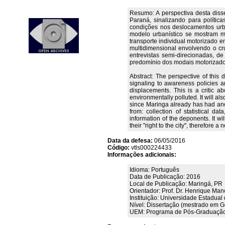
Resumo: A perspectiva desta diss
Paraná, sinalizando para polític
condições nos deslocamentos urba
modelo urbanístico se mostram m
transporte individual motorizado e
multidimensional envolvendo o cru
entrevistas semi-direcionadas, d
predomínio dos modais motorizados n
Abstract: The perspective of this 
signaling to awareness policies a
displacements. This is a critic 
environmentally polluted. It will a
since Maringa already has had ano
from: collection of statistical d
information of the deponents. It w
their "right to the city", therefore 
Data da defesa:
06/05/2016
Código:
vtls000224433
Informações adicionais:
Idioma: Português
Data de Publicação: 2016
Local de Publicação: Maringá, PR
Orientador: Prof. Dr. Henrique Man
Instituição: Universidade Estadual
Nível: Dissertação (mestrado em G
UEM: Programa de Pós-Graduação