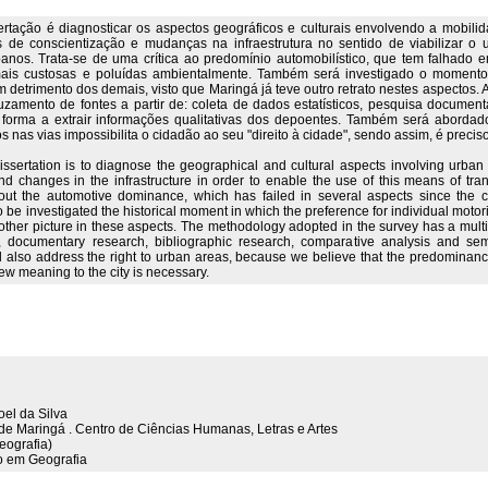
ertação é diagnosticar os aspectos geográficos e culturais envolvendo a mobili
as de conscientização e mudanças na infraestrutura no sentido de viabilizar o
nos. Trata-se de uma crítica ao predomínio automobilístico, que tem falhado 
ais custosas e poluídas ambientalmente. Também será investigado o momento 
m detrimento dos demais, visto que Maringá já teve outro retrato nestes aspectos
zamento de fontes a partir de: coleta de dados estatísticos, pesquisa documenta
e forma a extrair informações qualitativas dos depoentes. Também será aborda
as vias impossibilita o cidadão ao seu "direito à cidade", sendo assim, é preciso 
dissertation is to diagnose the geographical and cultural aspects involving urban 
nd changes in the infrastructure in order to enable the use of this means of tra
about the automotive dominance, which has failed in several aspects since the 
lso be investigated the historical moment in which the preference for individual moto
ther picture in these aspects. The methodology adopted in the survey has a multi
ata, documentary research, bibliographic research, comparative analysis and semi-
ill also address the right to urban areas, because we believe that the predominan
a new meaning to the city is necessary.
oel da Silva
 de Maringá . Centro de Ciências Humanas, Letras e Artes
eografia)
 em Geografia