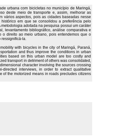
dade urbana com bicicletas no município de Maringá,
 uso deste meio de transporte e, assim, melhorar as
em vários aspectos, pois as cidades baseadas nesse
histórico em que se consolidou a preferência pelo
. A metodologia adotada na pesquisa possui um caráter
l, levantamento bibliográfico, análise comparativa e
do o direito ao meio urbano, pois entendemos que o
ressignificá-la.
mobility with bicycles in the city of Maringá, Paraná,
nsportation and thus improve the conditions in urban
cities based on this urban model are too costly and
rized transport in detriment of others was consolidated,
dimensional character involving the sources crossing
directed interviews, in order to extract qualitative
ce of the motorized means in roads precludes citizens