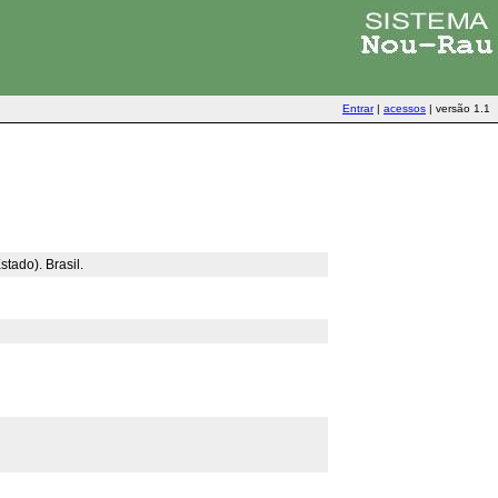
Entrar
|
acessos
|
versão 1.1
tado). Brasil.