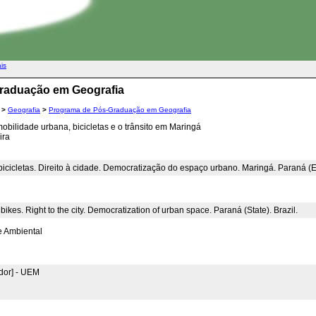
ais
Graduação em Geografia
>
Geografia
>
Programa de Pós-Graduação em Geografia
bilidade urbana, bicicletas e o trânsito em Maringá
ira
icicletas. Direito à cidade. Democratização do espaço urbano. Maringá. Paraná (Es
ikes. Right to the city. Democratization of urban space. Paraná (State). Brazil.
e Ambiental
dor] - UEM