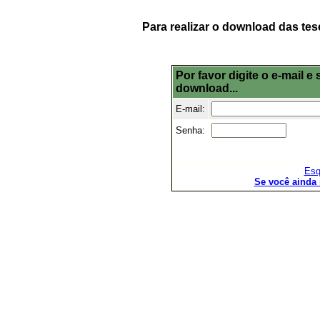
Para realizar o download das tes
Por favor digite o e-mail 
download...
E-mail:
Senha:
Esq
Se você ainda 