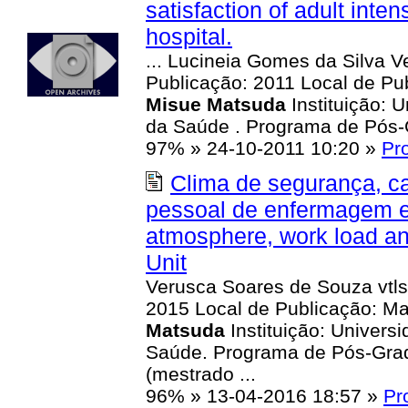
satisfaction of adult inten
hospital.
... Lucineia Gomes da Silva 
Publicação: 2011 Local de Pub
Misue
Matsuda
Instituição: 
da Saúde . Programa de Pós-
97%
»
24-10-2011 10:20
»
Pr
Clima de segurança, c
pessoal de enfermagem em
atmosphere, work load and
Unit
Verusca Soares de Souza vtl
2015 Local de Publicação: Mar
Matsuda
Instituição: Univers
Saúde. Programa de Pós-Gra
(mestrado ...
96%
»
13-04-2016 18:57
»
Pr