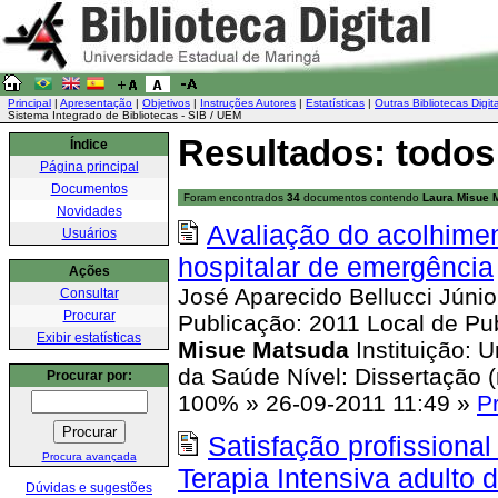
Principal
|
Apresentação
|
Objetivos
|
Instruções Autores
|
Estatísticas
|
Outras Bibliotecas Digit
Sistema Integrado de Bibliotecas - SIB / UEM
Resultados: todos
Índice
Página principal
Documentos
Foram encontrados
34
documentos contendo
Laura Misue 
Novidades
Avaliação do acolhimen
Usuários
hospitalar de emergência
Ações
José Aparecido Bellucci Júni
Consultar
Procurar
Publicação: 2011 Local de Pub
Exibir estatísticas
Misue
Matsuda
Instituição: 
da Saúde Nível: Dissertação
Procurar por:
100%
»
26-09-2011 11:49
»
P
Satisfação profission
Procura avançada
Terapia Intensiva adulto 
Dúvidas e sugestões