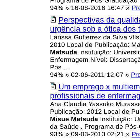
Programa de Pós-Graduação e
94%
»
16-08-2016 16:47
»
Pr
Perspectivas da quali
urgência sob a ótica dos 
Larissa Gutierrez da Silva vt
2010 Local de Publicação: Mar
Matsuda
Instituição: Univer
Enfermagem Nível: Disserta
Pós ...
94%
»
02-06-2011 12:07
»
Pr
Um emprego x multiemp
profissionais de enferm
Ana Claudia Yassuko Murassa
Publicação: 2012 Local de Pub
Misue
Matsuda
Instituição: 
da Saúde . Programa de Pós-
93%
»
09-03-2013 02:21
»
Pr