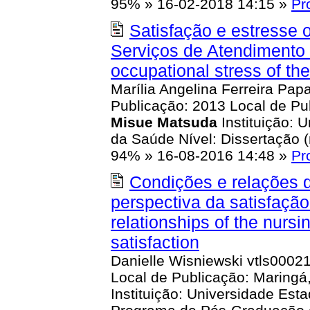
95%
»
16-02-2018 14:15
»
Pr
Satisfação e estresse
Serviços de Atendimento 
occupational stress of th
Marília Angelina Ferreira Pa
Publicação: 2013 Local de Pub
Misue
Matsuda
Instituição: 
da Saúde Nível: Dissertação
94%
»
16-08-2016 14:48
»
Pr
Condições e relações 
perspectiva da satisfação
relationships of the nursi
satisfaction
Danielle Wisniewski vtls0002
Local de Publicação: Maringá,
Instituição: Universidade Est