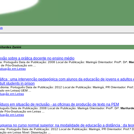
ais
rilurdes Zanini
lexão sobre a prática docente no ensino médio
: Português Data de Publicação: 2008 Local de Publicação: Maringá Orientador: Profª. Drª.
Mar
a de Pós-Graduação em ...
aduação em Letras
ráfica : uma intervenção pedagógica com alunos da educação de jovens e adultos em
ult students in prison
dioma: Português Data de Publicação: 2012 Local de Publicação: Maringá, PR Orientador: Prof.
ado em Letras) UEM ...
duação em Letras
ivíduos em situação de reclusão - as oficinas de produção de texto na PEM
tuguês Data de Publicação: 2008 Local de Publicação: Maringá Orientador: Profª. Drª.
Marilurd
de Pós-Graduação em Letras ...
duação em Letras
guesa no curso normal superior, na modalidade de educação a distância : da teori
ma: Português Data de Publicação: 2012 Local de Publicação: Maringá, PR Orientador: Prof.ª D
ão em Letras Nível: Dissertação ...