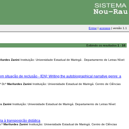
Entrar
|
acessos
|
versão 1.1
Exibindo os resultados
1
-
10
ilurdes
Zanini
Instituição: Universidade Estadual de Maringá . Departamento de Letras Nível:
 situação de reclusão - [EN]: Writing the autobiographical narrative genre: a
ª Dr.ª
Marilurdes
Zanini
Instituição: Universidade Estadual de Maringá. Centro de Ciências
es
Zanini
Instituição: Universidade Estadual de Maringá. Departamento de Letras Nível:
a à transposição didática
r.ª
Marilurdes
Zanini
Instituição: Universidade Estadual de Maringá. Centro de Ciências