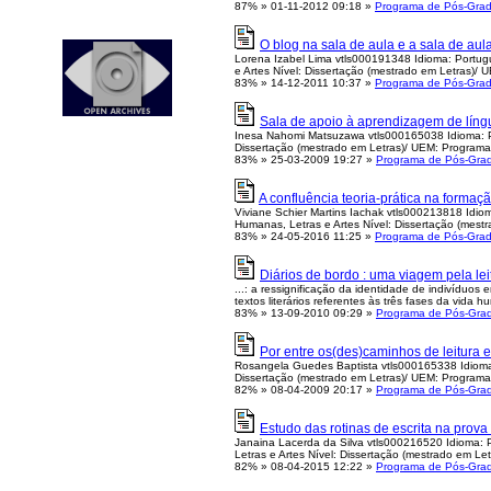
87%
»
01-11-2012 09:18
»
Programa de Pós-Grad
O blog na sala de aula e a sala de au
Lorena Izabel Lima vtls000191348 Idioma: Portugu
e Artes Nível: Dissertação (mestrado em Letras)/ 
83%
»
14-12-2011 10:37
»
Programa de Pós-Grad
Sala de apoio à aprendizagem de língu
Inesa Nahomi Matsuzawa vtls000165038 Idioma: Po
Dissertação (mestrado em Letras)/ UEM: Programa
83%
»
25-03-2009 19:27
»
Programa de Pós-Gra
A confluência teoria-prática na formaç
Viviane Schier Martins Iachak vtls000213818 Idio
Humanas, Letras e Artes Nível: Dissertação (mest
83%
»
24-05-2016 11:25
»
Programa de Pós-Grad
Diários de bordo : uma viagem pela lei
...: a ressignificação da identidade de indivíduo
textos literários referentes às três fases da vida h
83%
»
13-09-2010 09:29
»
Programa de Pós-Gra
Por entre os(des)caminhos de leitura 
Rosangela Guedes Baptista vtls000165338 Idioma:
Dissertação (mestrado em Letras)/ UEM: Program
82%
»
08-04-2009 20:17
»
Programa de Pós-Gra
Estudo das rotinas de escrita na pro
Janaina Lacerda da Silva vtls000216520 Idioma: P
Letras e Artes Nível: Dissertação (mestrado em Le
82%
»
08-04-2015 12:22
»
Programa de Pós-Gra