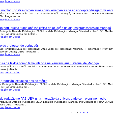
uação em Letras
la no blog : posts e comentários como ferramentas de ensino-aprendizagem da escr
ês Data de Publicação: 2011 Local de Publicação: Maringá, PR Orientador: Prof.ª Dr.ª
Marilurd
UEM: Programa de ...
uação em Letras
a portuguesa : uma análise crítica da atuação de alguns professores de Maringá
rtuguês Data de Publicação: 2006 Local de Publicação: Maringá Orientador: Profª. Drª.
Marilu
 de Pós-Graduação em Letras ...
duação em Letras
ão do professor de português
ma: Português Data de Publicação: 2014 Local de Publicação: Maringá, PR Orientador: Prof.ª Dr.
rado em Letras) UEM: Programa ...
uação em Letras
tura de textos com o tema infância na Penitenciária Estadual de Maringá
s em situação de exclusão social" - coordenado pelas professoras doutoras Alice Áurea Penteado
umana (Infância ...
duação em Letras
e produção textual no ensino médio
 Português Data de Publicação: 2006 Local de Publicação: Maringá Orientador: Profª. Drª.
Mar
a de Pós-Graduação em ...
duação em Letras
va de redação no PAS-UEM uma interação da universidade com o ensino médio
ortuguês Data de Publicação: 2014 Local de Publicação: Maringá, PR Orientador: Prof.ª Dr.ª
Ma
tras)/ UEM: Programa ...
duação em Letras