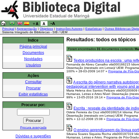
Principal
|
Apresentação
|
Objetivos
|
Instruções Autores
|
Estatísticas
|
Outras Bibliotecas Digit
Sistema Integrado de Bibliotecas - SIB / UEM
Resultados: todos os tópicos
Índice
Página principal
Foram encontrados
31
documentos contendo
Ma
Documentos
Novidades
Textos produzidos na escola : uma ref
Fernanda de Abreu Carvalho vtls000166215 Idioma
Usuários
Dissertação (mestrado em Letras)/ UEM: Program
100%
»
28-03-2009 14:07
»
Programa de Pós-Gr
Ações
Consultar
A escrita do gênero narrativa autobiog
pedagogical intervention with young and ad
Procurar
Maria Helena dos Santos Pelizaro vtls000200609 I
Exibir estatísticas
Humanas, Letras e Artes Nível: Dissertação (mestr
99%
»
13-05-2016 19:14
»
Programa de Pós-Gra
Procurar por:
Escrita : resgate da identidade de ind
Odete Ferreira da Cruz vtls000166214 Idioma: Por
Dissertação (mestrado em Letras) UEM: Programa 
90%
»
12-12-2008 15:08
»
Programa de Pós-Gra
Procura avançada
O ensino-aprendizagem da língua portu
Silvana Soares Siqueira Rocha vtls000197319 Idio
Dúvidas e sugestões
Humanas, Letras e Artes. Programa de Pós-Graduaç