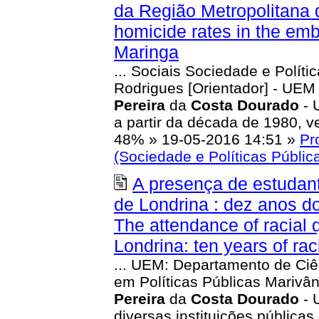
da Região Metropolitana d
homicide rates in the emb
Maringa
... Sociais Sociedade e Polít
Rodrigues [Orientador] - UEM
Pereira
da
Costa
Dourado
- 
a partir da década de 1980, 
48%
»
19-05-2016 14:51
»
Pr
(Sociedade e Políticas Públic
A presença de estudant
de Londrina : dez anos do
The attendance of racial q
Londrina: ten years of ra
... UEM: Departamento de Ciê
em Políticas Públicas Marivâ
Pereira
da
Costa
Dourado
- 
diversas instituições públicas