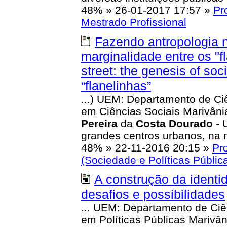
48%
»
26-01-2017 17:57
»
Pr
Mestrado Profissional
Fazendo antropologia n
marginalidade entre os "f
street: the genesis of soc
“flanelinhas”
...) UEM: Departamento de Ci
em Ciências Sociais Marivâni
Pereira
da
Costa
Dourado
- 
grandes centros urbanos, na 
48%
»
22-11-2016 20:15
»
Pr
(Sociedade e Políticas Públic
A construção da identi
desafios e possibilidades
... UEM: Departamento de Ciê
em Políticas Públicas Marivâ