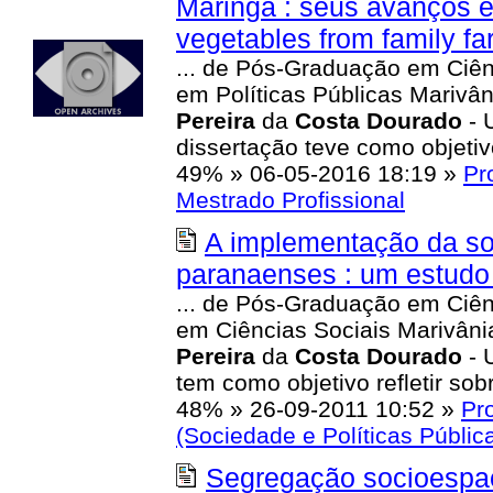
Maringá : seus avanços e l
vegetables from family fa
... de Pós-Graduação em Ciên
em Políticas Públicas Marivâ
Pereira
da
Costa
Dourado
- 
dissertação teve como objetiv
49%
»
06-05-2016 18:19
»
Pr
Mestrado Profissional
A implementação da soc
paranaenses : um estudo 
... de Pós-Graduação em Ciên
em Ciências Sociais Marivâni
Pereira
da
Costa
Dourado
- 
tem como objetivo refletir so
48%
»
26-09-2011 10:52
»
Pr
(Sociedade e Políticas Públic
Segregação socioespac