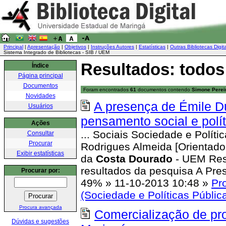
Principal
|
Apresentação
|
Objetivos
|
Instruções Autores
|
Estatísticas
|
Outras Bibliotecas Digit
Sistema Integrado de Bibliotecas - SIB / UEM
Resultados: todos
Índice
Página principal
Documentos
Foram encontrados
61
documentos contendo
Simone Perei
Novidades
A presença de Émile Du
Usuários
pensamento social e políti
Ações
... Sociais Sociedade e Polít
Consultar
Procurar
Rodrigues Almeida [Orientad
Exibir estatísticas
da
Costa
Dourado
- UEM Resu
resultados da pesquisa A Pres
Procurar por:
49%
»
11-10-2013 10:48
»
Pr
(Sociedade e Políticas Públic
Procura avançada
Comercialização de prod
Dúvidas e sugestões